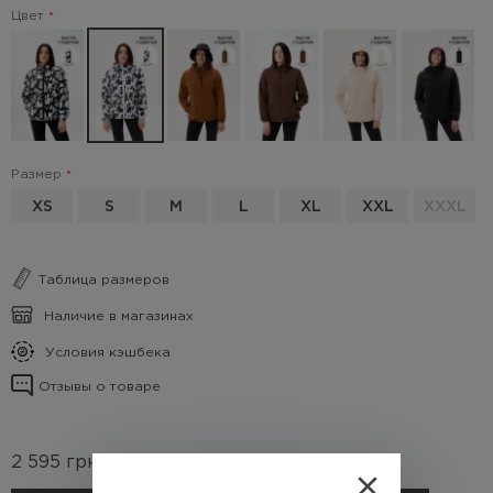
Цвет
Размер
XS
S
M
L
XL
XXL
XXXL
Таблица размеров
Наличие в магазинах
Условия кэшбека
Отзывы о товаре
2 595
грн.
(Кэшбек
259.5 грн.)