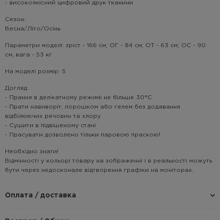
- високоякісний цифровий друк тканини
Cезон:
Весна/Літо/Осінь
Параметри моделі: зріст - 166 см; ОГ - 84 см; ОТ - 63 см; ОС - 90
см, вага - 53 кг
На моделі розмір: S
Догляд:
- Прання в делікатному режимі не більше 30°C
- Прати навиворіт, порошком або гелем без додавання
відбілюючих речовин та хлору
- Сушити в підвішеному стані
- Прасувати дозволено тільки паровою праскою!
Необхідно знати!
Відмінності у кольорі товару на зображенні і в реальності можуть
бути через недосконале відтворення графіки на моніторах.
Оплата / доставка