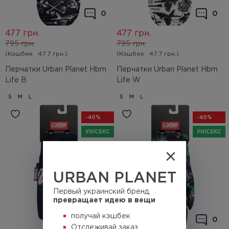
0
0
477
грн.
477
грн.
795
грн.
795
грн.
(Кэшбек
47.7 грн.)
(Кэшбек
47.7 грн.)
Перчатки Urban Planet Hbm
Перчатки Urban Planet Hbm
Life B
Life W
S
M
L
S
M
L
-40%
-40%
УНІСЕКС
УНІСЕКС
URBAN PLANET
Первый украинский бренд,
превращает идею в вещи
получай кэшбек
1
0
Отслеживай заказ