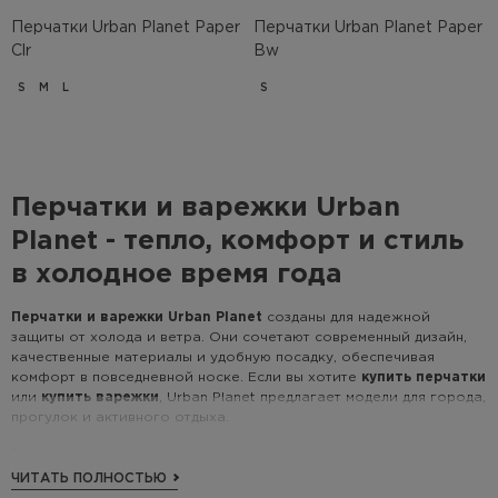
Перчатки Urban Planet Paper
Перчатки Urban Planet Paper
Clr
Bw
S
M
L
S
Перчатки и варежки Urban
Planet - тепло, комфорт и стиль
в холодное время года
Перчатки и варежки Urban Planet
созданы для надежной
защиты от холода и ветра. Они сочетают современный дизайн,
качественные материалы и удобную посадку, обеспечивая
комфорт в повседневной носке. Если вы хотите
купить перчатки
или
купить варежки
, Urban Planet предлагает модели для города,
прогулок и активного отдыха.
В коллекции представлены теплые перчатки и варежки, которые
хорошо сохраняют тепло, приятны на ощупь и подходят для
ЧИТАТЬ ПОЛНОСТЬЮ
ежедневного использования. Минималистичный дизайн легко