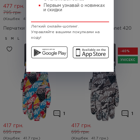
Первым узнавай о новинках
477
грн.
477
грн.
и скидки
795
грн.
795
грн.
(Кэшбек
47.7 грн.)
(Кэшбек
47.7 грн.)
Легкий онлайн-шопинг.
Перчатки Urban Planet Fn Clr
Перчатки Urban Planet 420
Управляйте вашими покупками на
ходу!
S
M
L
S
M
L
XL
-40%
-40%
УНІСЕКС
УНІСЕКС
1
1
417
грн.
417
грн.
695
грн.
695
грн.
(Кэшбек
41.7 грн.)
(Кэшбек
41.7 грн.)