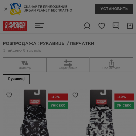
СКАЧАЙТЕ ПРИЛОЖЕНИЕ
УСТАНОВИТЬ
URBAN PLANET БЕСПЛАТНО
РОЗПРОДАЖА : РУКАВИЦЫ / ПЕРЧАТКИ
Знайдено 8 товарів
Фильтр
Сортировка
Поділитися
Рукавиці
-40%
-40%
УНІСЕКС
УНІСЕКС