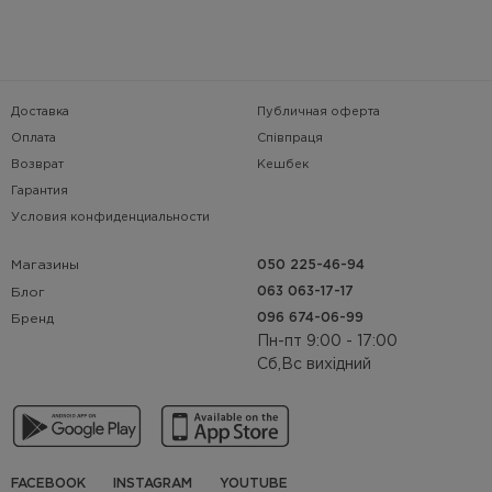
сочетается с куртками, парками и другими аксессуарами бренда,
дополняя современный зимний образ.
Выбирайте
перчатки и варежки Urban Planet
, чтобы оставаться
в тепле и чувствовать себя комфортно каждый день. Это
практичные аксессуары, которые объединяют функциональность,
Доставка
Публичная оферта
качество и стиль streetwear.
Оплата
Співпраця
Возврат
Кешбек
Гарантия
Условия конфиденциальности
Магазины
050 225-46-94
063 063-17-17
Блог
096 674-06-99
Бренд
Пн-пт 9:00 - 17:00
Сб,Вс вихідний
FACEBOOK
INSTAGRAM
YOUTUBE