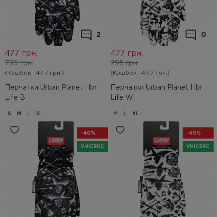
2
0
477
грн.
477
грн.
795
грн.
795
грн.
(Кэшбек
47.7 грн.)
(Кэшбек
47.7 грн.)
Перчатки Urban Planet Hbr
Перчатки Urban Planet Hbr
Life B
Life W
S
M
L
XL
M
L
XL
-40%
-40%
УНІСЕКС
УНІСЕКС