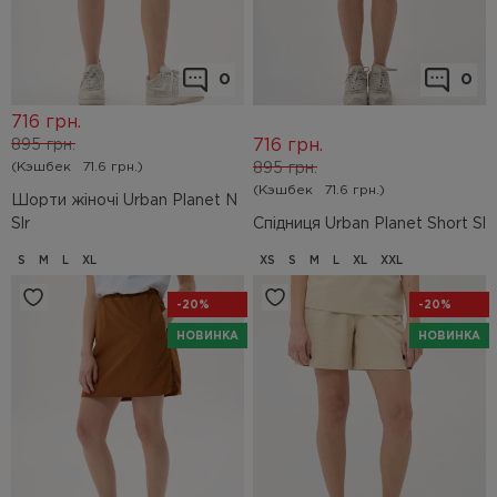
0
0
716
грн.
716
грн.
895
грн.
(Кэшбек
71.6 грн.)
895
грн.
(Кэшбек
71.6 грн.)
Шорти жіночі Urban Planet N
Slr
Спідниця Urban Planet Short Sl
S
M
L
XL
XS
S
M
L
XL
XXL
-20%
-20%
НОВИНКА
НОВИНКА