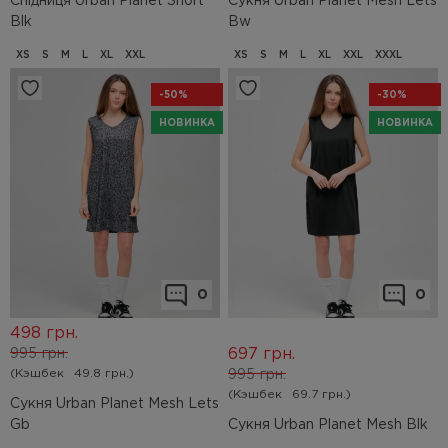
Спідниця Urban Planet Short
Сукня Urban Planet Mesh Lets
Blk
Bw
XS
S
M
L
XL
XXL
XS
S
M
L
XL
XXL
XXXL
-50%
-30%
НОВИНКА
НОВИНКА
0
0
498
грн.
697
грн.
995
грн.
(Кэшбек
49.8 грн.)
995
грн.
(Кэшбек
69.7 грн.)
Сукня Urban Planet Mesh Lets
Gb
Сукня Urban Planet Mesh Blk