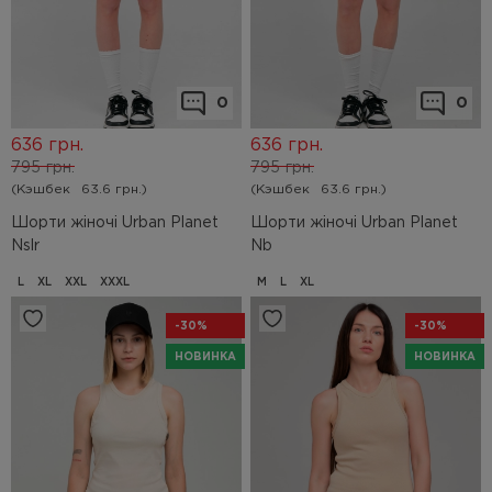
0
0
636
грн.
636
грн.
795
грн.
795
грн.
(Кэшбек
63.6 грн.)
(Кэшбек
63.6 грн.)
Шорти жіночі Urban Planet
Шорти жіночі Urban Planet
Nslr
Nb
L
XL
XXL
XXXL
M
L
XL
-30%
-30%
НОВИНКА
НОВИНКА