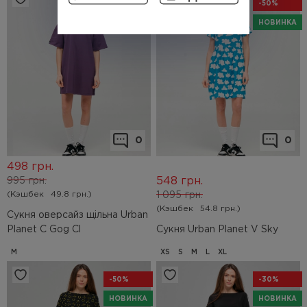
-50%
-50%
НОВИНКА
НОВИНКА
0
0
498
грн.
548
грн.
995
грн.
(Кэшбек
49.8 грн.)
1 095
грн.
(Кэшбек
54.8 грн.)
Сукня оверсайз щільна Urban
Planet C Gog Cl
Сукня Urban Planet V Sky
M
XS
S
M
L
XL
-50%
-30%
НОВИНКА
НОВИНКА