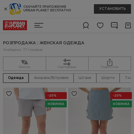
СКАЧАЙТЕ ПРИЛОЖЕНИЕ
УСТАНОВИТЬ
URBAN PLANET БЕСПЛАТНО
РОЗПРОДАЖА : ЖЕНСКАЯ ОДЕЖДА
Знайдено 77 товарів
Фильтр
Сортировка
Поділитися
Одежда
Анораки/Вітровки
Штани
Шорти
Толс
-20%
-20%
НОВИНКА
НОВИНКА