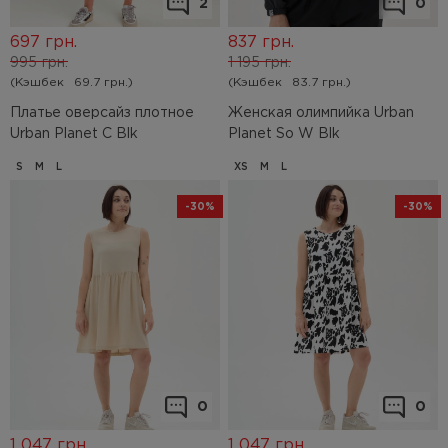
2
0
697
грн.
837
грн.
995
грн.
1 195
грн.
(Кэшбек
69.7 грн.)
(Кэшбек
83.7 грн.)
Платье оверсайз плотное
Женская олимпийка Urban
Urban Planet C Blk
Planet So W Blk
S
M
L
XS
M
L
-30%
-30%
0
0
1 047
грн.
1 047
грн.