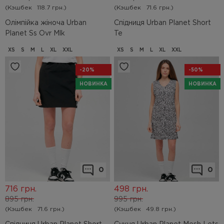
(Кэшбек
118.7 грн.)
(Кэшбек
71.6 грн.)
Олімпійка жіноча Urban
Спідниця Urban Planet Short
Planet Ss Ovr Mlk
Te
XS
S
M
L
XL
XXL
XS
S
M
L
XL
XXL
-20%
-50%
НОВИНКА
НОВИНКА
0
0
716
грн.
498
грн.
895
грн.
995
грн.
(Кэшбек
71.6 грн.)
(Кэшбек
49.8 грн.)