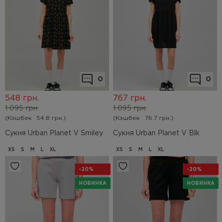
0
0
548
грн.
767
грн.
1 095
грн.
1 095
грн.
(Кэшбек
54.8 грн.)
(Кэшбек
76.7 грн.)
Сукня Urban Planet V Smiley
Сукня Urban Planet V Blk
XS
S
M
L
XL
XS
S
M
L
XL
-20%
-20%
НОВИНКА
НОВИНКА