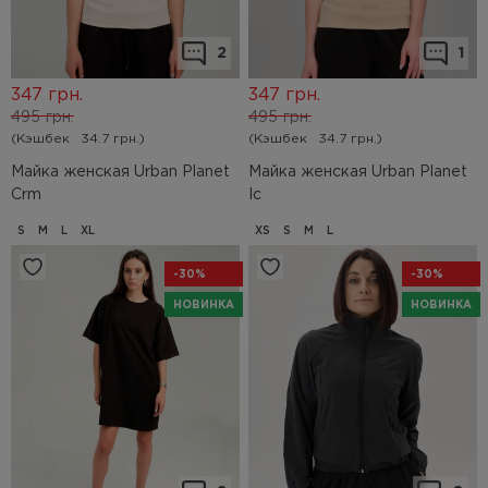
2
1
347
грн.
347
грн.
495
грн.
495
грн.
(Кэшбек
34.7 грн.)
(Кэшбек
34.7 грн.)
Майка женская Urban Planet
Майка женская Urban Planet
Crm
Ic
S
M
L
XL
XS
S
M
L
-30%
-30%
НОВИНКА
НОВИНКА