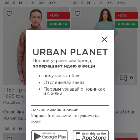
XS
S
M
L
XL
XXL
XXXL
XS
S
M
L
XL
XXL
XXXL
-30%
-50%
НОВИНКА
НОВИНКА
URBAN PLANET
Первый украинский бренд,
превращает идею в вещи
получай кэшбек
0
0
Отслеживай заказ
Первым узнавай о новинках
1 187
грн.
498
грн.
и скидки
1 695
грн.
995
грн.
(Кэшбек
118.7 грн.)
(Кэшбек
49.8 грн.)
Легкий онлайн-шопинг.
Олімпійка жіноча Urban
Сукня оверсайз щільна Urban
Управляйте вашими покупками на
Planet Ss Ovr Te
Planet C Grg Cl
ходу!
XS
S
M
L
XL
XXL
M