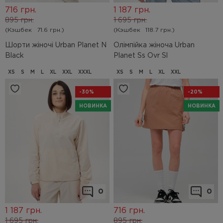
716
грн.
1 187
грн.
895
грн.
1 695
грн.
(Кэшбек
71.6 грн.)
(Кэшбек
118.7 грн.)
Шорти жіночі Urban Planet N
Олімпійка жіноча Urban
Black
Planet Ss Ovr Sl
XS
S
M
L
XL
XXL
XXXL
XS
S
M
L
XL
XXL
-30%
-20%
НОВИНКА
НОВИНКА
0
0
1 187
грн.
716
грн.
1 695
грн.
895
грн.