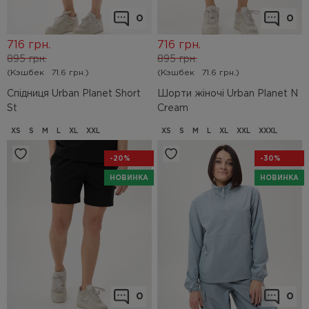
0
0
716
грн.
716
грн.
895
грн.
895
грн.
(Кэшбек
71.6 грн.)
(Кэшбек
71.6 грн.)
Спідниця Urban Planet Short
Шорти жіночі Urban Planet N
St
Cream
XS
S
M
L
XL
XXL
XS
S
M
L
XL
XXL
XXXL
-20%
-30%
НОВИНКА
НОВИНКА
0
0