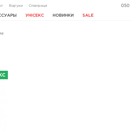
ог
Відгуки
Співпраця
050 
ССУАРЫ
УНІСЕКС
НОВИНКИ
SALE
ці
КС