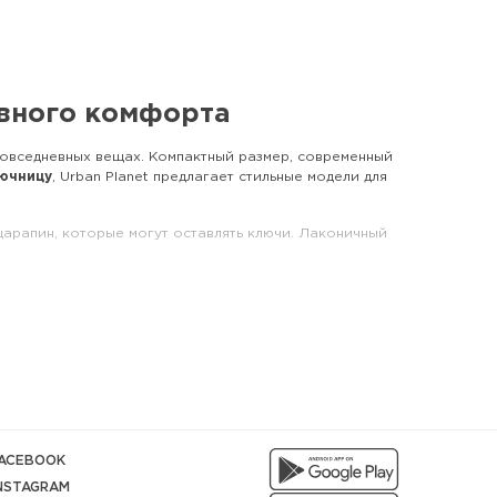
евного комфорта
повседневных вещах. Компактный размер, современный
лючницу
, Urban Planet предлагает стильные модели для
арапин, которые могут оставлять ключи. Лаконичный
м в стиле streetwear.
ACEBOOK
NSTAGRAM