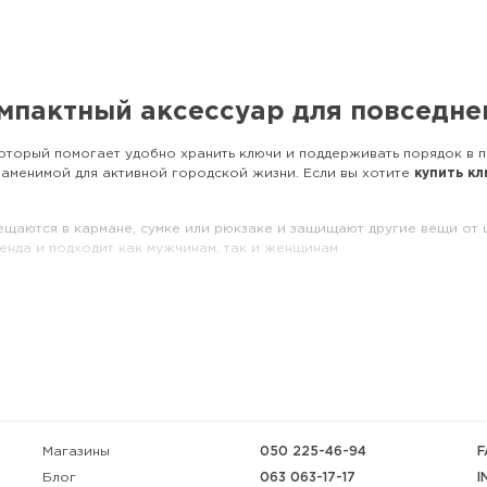
омпактный аксессуар для повседн
который помогает удобно хранить ключи и поддерживать порядок в 
заменимой для активной городской жизни. Если вы хотите
купить к
аются в кармане, сумке или рюкзаке и защищают другие вещи от ц
енда и подходит как мужчинам, так и женщинам.
жать ключи в порядке и дополнить свой образ практичным аксессуаро
Магазины
050 225-46-94
F
063 063-17-17
I
Блог