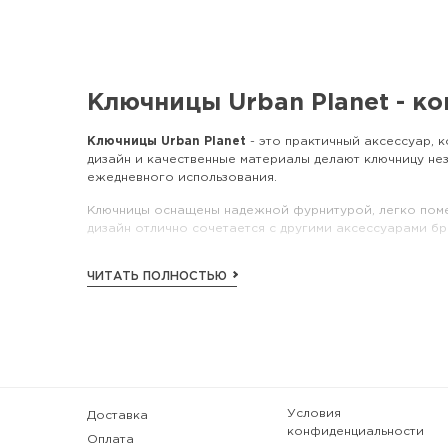
Ключницы Urban Planet - к
Ключницы Urban Planet
- это практичный аксессуар, 
дизайн и качественные материалы делают ключницу не
ежедневного использования.
Ключницы оснащены надежной фурнитурой, легко помещ
дизайн отлично сочетается с другими аксессуарами бр
Выбирайте
ключницы Urban Planet
, чтобы всегда дер
ЧИТАТЬ ПОЛНОСТЬЮ
Условия
Доставка
конфиденциальности
Оплата