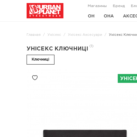
Магазины
Бренд
Бл
ОН
ОНА
АКСЕ
Главная
Унісекс
Унісекс Аксесуари
Унісекс Ключни
(1)
УНІСЕКС КЛЮЧНИЦІ
Ключниці
УНІСЕ