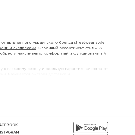
от признанного украинского бренда streetwear style
ками и снепбеками
. Огромный ассортимент стильных
риобрести максимально комфортный и функциональный
у к пляжному сезону и реальную гарантию качества от
ии. Разумеется быстрая доставка и
ичества с создателем оригинальной спортивной
му, обоснованная цена, натуральный материал,
оловину списка достоинств панамы, которая одинаково
ACEBOOK
краине. Достаточно хотя бы раз взглянуть, чтобы
NSTAGRAM
ботится одновременно и о надежной защите от