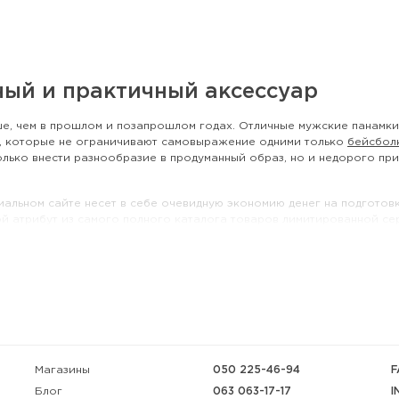
ный и практичный аксессуар
ше, чем в прошлом и позапрошлом годах. Отличные мужские панамки 
в, которые не ограничивают самовыражение одними только
бейсбол
лько внести разнообразие в продуманный образ, но и недорого п
иальном сайте несет в себе очевидную экономию денег на подготовк
ой атрибут из самого полного каталога товаров лимитированной сер
покупателя также входят в комплект преимуществ прямого сотрудн
а не останавливается в процессе достижения идеала. Именно поэто
х и, соответственно, в сантиметрах) представляют собой даже не п
и для вечеринке на пляже.
нтернет-магазине Urban Planet
Магазины
050 225-46-94
F
рнет-магазине ведущей торговой марки урбанистического стиля в У
063 063-17-17
I
Блог
ера, а один из главных трендов сезона. Конечно, 100% хлопок поза