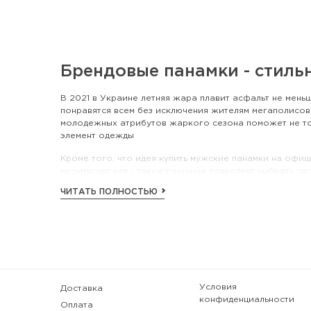
Брендовые панамки - стиль
В 2021 в Украине летняя жара плавит асфальт не мень
понравятся всем без исключения жителям мегаполисо
молодежных атрибутов жаркого сезона поможет не то
элемент одежды
Кроме того, что идея купить мужские панамки на офиц
производителя - такое решение позволяет выбрать св
профессиональное обслуживание экспертами каждого 
ЧИТАТЬ ПОЛНОСТЬЮ
коллекции уличного направления.
Возможно, Вам уже известно, что наша команда никогд
прочные швы и стандартный размер (указанный в буква
актуальна и для турпохода, и для прогулки по городу, 
Классные женские панамки в и
Условия
Доставка
Например, давайте рассмотрим женские панамки в инте
конфиденциальности
Оплата
понять: перед Вами не головной убор дачника-пенсион