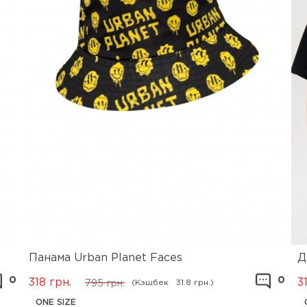
Панама Urban Planet Faces
Д
0
0
318
грн.
3
(Кэшбек
31.8 грн.)
795
грн.
ONE SIZE