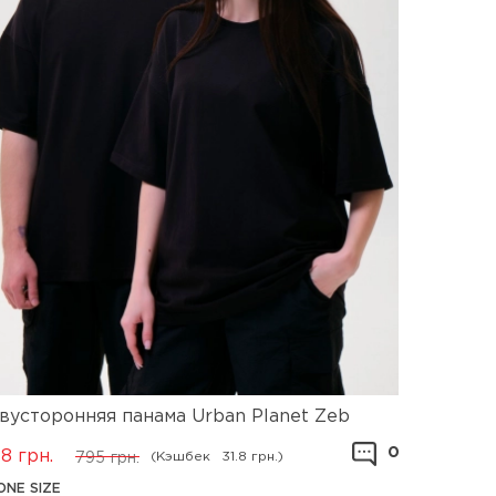
вусторонняя панама Urban Planet Zeb
0
18
грн.
(Кэшбек
31.8 грн.)
795
грн.
ONE SIZE