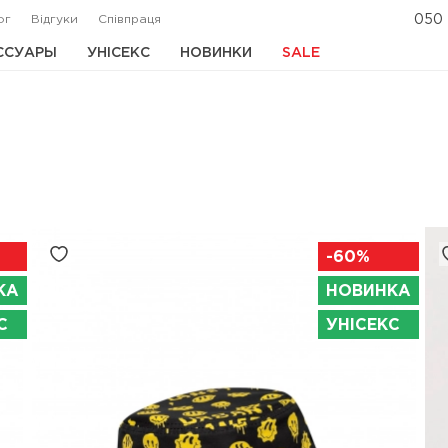
ог
Відгуки
Співпраця
050 
ССУАРЫ
УНІСЕКС
НОВИНКИ
SALE
-60%
КА
НОВИНКА
С
УНІСЕКС