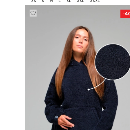
XS
S
M
L
XL
XXL
XXXL
-4