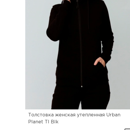
Толстовка женская утепленная Urban
Planet Tl Blk