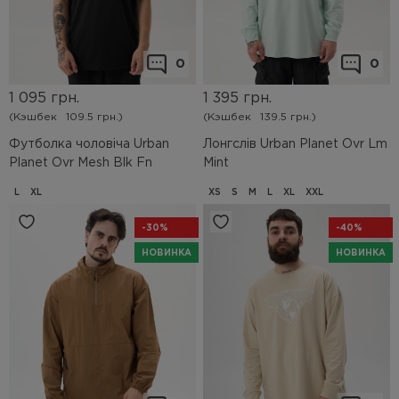
0
0
1 095
грн.
1 395
грн.
(Кэшбек
109.5 грн.)
(Кэшбек
139.5 грн.)
Футболка чоловіча Urban
Лонгслів Urban Planet Ovr Lm
Planet Ovr Mesh Blk Fn
Mint
L
XL
XS
S
M
L
XL
XXL
-30%
-40%
НОВИНКА
НОВИНКА