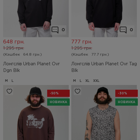
0
0
648
грн.
777
грн.
1 295
грн.
1 295
грн.
(Кэшбек
64.8 грн.)
(Кэшбек
77.7 грн.)
Лонгслів Urban Planet Ovr
Лонгслів Urban Planet Ovr Tag
Dgn Blk
Blk
M
L
M
L
XL
XXL
-50%
-30%
НОВИНКА
НОВИНКА