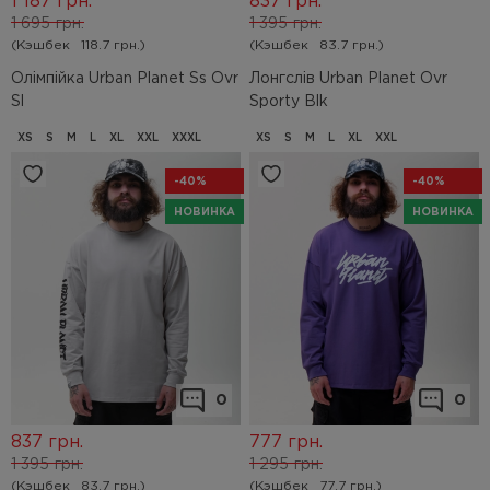
1 187
грн.
837
грн.
1 695
грн.
1 395
грн.
(Кэшбек
118.7 грн.)
(Кэшбек
83.7 грн.)
Олімпійка Urban Planet Ss Ovr
Лонгслів Urban Planet Ovr
Sl
Sporty Blk
XS
S
M
L
XL
XXL
XXXL
XS
S
M
L
XL
XXL
-40%
-40%
НОВИНКА
НОВИНКА
0
0
837
грн.
777
грн.
1 395
грн.
1 295
грн.
(Кэшбек
83.7 грн.)
(Кэшбек
77.7 грн.)