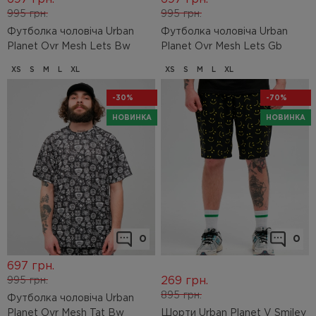
995
грн.
995
грн.
Футболка чоловіча Urban
Футболка чоловіча Urban
Planet Ovr Mesh Lets Bw
Planet Ovr Mesh Lets Gb
XS
S
M
L
XL
XS
S
M
L
XL
-30%
-70%
НОВИНКА
НОВИНКА
0
0
697
грн.
269
грн.
995
грн.
895
грн.
Футболка чоловіча Urban
Planet Ovr Mesh Tat Bw
Шорти Urban Planet V Smiley