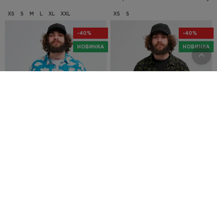
XS
S
M
L
XL
XXL
XS
S
-40%
-40%
НОВИНКА
НОВИНКА
0
0
957
грн.
957
грн.
1 595
грн.
1 595
грн.
Сорочка Urban Planet V
Сорочка Urban Planet V Sky
Smiley
XS
S
M
L
XS
S
M
L
XL
-40%
-30%