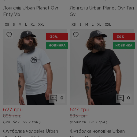
Лонгслів Urban Planet Ovr
Лонгслів Urban Planet Ovr Tag
Fnty Vb
Gv
XS
S
M
L
XL
XXL
XS
S
M
L
XL
XXL
-30%
-30%
НОВИНКА
НОВИНКА
0
0
627
грн.
627
грн.
895
грн.
895
грн.
(Кэшбек
62.7 грн.)
(Кэшбек
62.7 грн.)
Футболка чоловіча Urban
Футболка чоловіча Urban