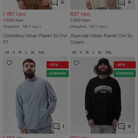
0
0
1 187
грн.
837
грн.
1 695
грн.
1 395
грн.
(Кэшбек
118.7 грн.)
(Кэшбек
83.7 грн.)
Олімпійка Urban Planet Ss Ovr
Лонгслів Urban Planet Ovr Bc
Ff
Cream
XS
S
M
L
XL
XXL
XS
S
M
L
XL
XXL
-30%
-40%
НОВИНКА
НОВИНКА
1
0