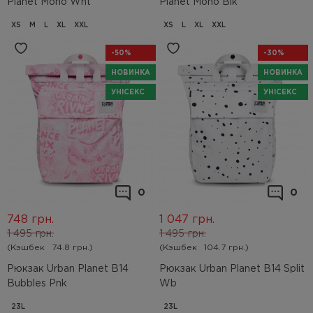
Planet Mono Wht
Planet Mono Blk
XS
M
L
XL
XXL
XS
L
XL
XXL
-50%
-30%
НОВИНКА
НОВИНКА
УНІСЕКС
УНІСЕКС
0
0
748
грн.
1 047
грн.
1 495
грн.
1 495
грн.
(Кэшбек
74.8 грн.)
(Кэшбек
104.7 грн.)
Рюкзак Urban Planet B14
Рюкзак Urban Planet B14 Split
Bubbles Pnk
Wb
23L
23L