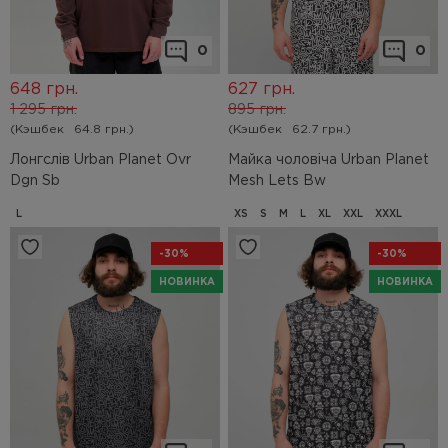
0
0
648
грн.
627
грн.
1 295
грн.
895
грн.
(Кэшбек
64.8 грн.)
(Кэшбек
62.7 грн.)
Лонгслів Urban Planet Ovr
Майка чоловіча Urban Planet
Dgn Sb
Mesh Lets Bw
L
XS
S
M
L
XL
XXL
XXXL
-30%
-30%
НОВИНКА
НОВИНКА