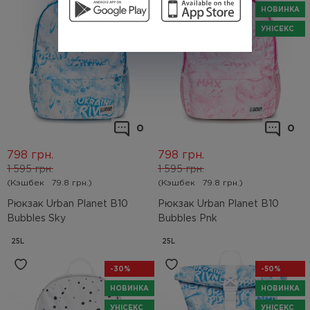
НОВИНКА
НОВИНКА
УНІСЕКС
УНІСЕКС
0
0
798
грн.
798
грн.
1 595
грн.
1 595
грн.
(Кэшбек
79.8 грн.)
(Кэшбек
79.8 грн.)
Рюкзак Urban Planet B10
Рюкзак Urban Planet B10
Bubbles Sky
Bubbles Pnk
25L
25L
-30%
-50%
НОВИНКА
НОВИНКА
УНІСЕКС
УНІСЕКС