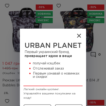
-30%
-30%
НОВИНКА
НОВИНКА
УНІСЕКС
УНІСЕКС
URBAN PLANET
Первый украинский бренд,
0
0
превращает идею в вещи
1 047
грн.
получай кэшбек
1 047
грн.
Отслеживай заказ
1 495
грн.
1 495
грн.
(Кэшбек
104.7 грн.)
(Кэшбек
104.7 грн.)
Первым узнавай о новинках
и скидки
Рюкзак Urban Planet B14
Рюкзак Urban Planet B14 Jf
Bubbles Bw
Blk
Легкий онлайн-шопинг.
23L
Управляйте вашими покупками на
23L
ходу!
-50%
-50%