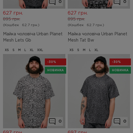
0
0
627
грн.
627
грн.
895
грн.
895
грн.
(Кэшбек
62.7 грн.)
(Кэшбек
62.7 грн.)
Майка чоловіча Urban Planet
Майка чоловіча Urban Planet
Mesh Lets Gb
Mesh Tat Bw
XS
S
M
L
XL
XXL
XS
S
M
L
XL
-30%
-30%
НОВИНКА
НОВИНКА
0
0
697
грн.
697
грн.