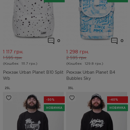
0
0
1 117
грн.
1 298
грн.
1 595
грн.
2 595
грн.
(Кэшбек
111.7 грн.)
(Кэшбек
129.8 грн.)
Рюкзак Urban Planet B10 Split
Рюкзак Urban Planet B4
Wb
Bubbles Sky
25L
35L
-50%
-40%
НОВИНКА
НОВИНКА