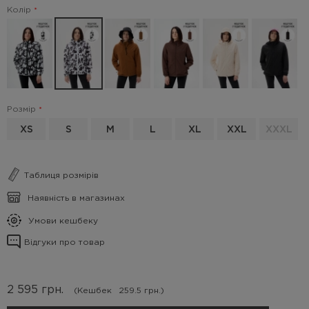
Колір
Розмір
XS
S
M
L
XL
XXL
XXXL
Таблиця розмірів
Наявність в магазинах
Умови кешбеку
Відгуки про товар
2 595
грн.
(Кешбек
259.5 грн.)