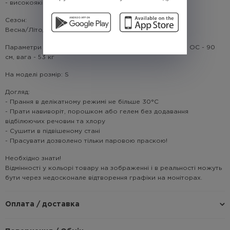
- високоякісний цифровий друк тканини
Cезон:
Весна/Літо/Осінь
Параметри моделі: зріст - 166 см; ОГ - 84 см; ОТ - 63 см; ОС - 90
см, вага - 53 кг
На моделі розмір: S
Догляд:
- Прання в делікатному режимі не більше 30°C
- Прати навиворіт, порошком або гелем без додавання
відбілюючих речовин та хлору
- Сушити в підвішеному стані
- Прасувати дозволено тільки паровою праскою!
Необхідно знати!
Відмінності у кольорі товару на зображенні і в реальності можуть
бути через недосконале відтворення графіки на моніторах.
Оплата / доставка