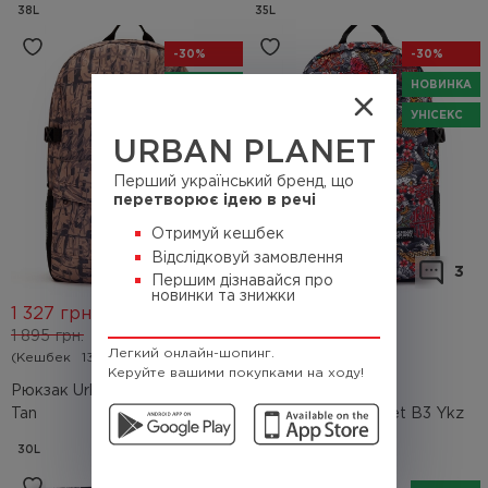
38L
35L
-30%
-30%
НОВИНКА
НОВИНКА
УНІСЕКС
УНІСЕКС
URBAN PLANET
Перший український бренд, що
перетворює ідею в речі
Отримуй кешбек
Відслідковуй замовлення
0
3
Першим дізнавайся про
новинки та знижки
1 327
грн.
1 327
грн.
1 895
грн.
Легкий онлайн-шопинг.
(Кешбек
132.7 грн.)
1 895
грн.
Керуйте вашими покупками на ходу!
(Кешбек
132.7 грн.)
Рюкзак Urban Planet B3 Text
Tan
Рюкзак Urban Planet B3 Ykz
30L
30L