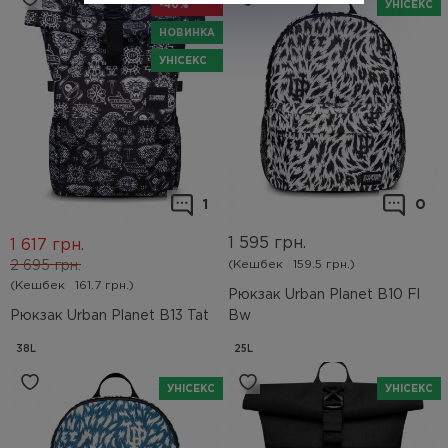
-40%
УНІСЕКС
НОВИНКА
УНІСЕКС
1
0
1 595
грн.
1 617
грн.
(Кешбек
159.5 грн.)
2 695
грн.
(Кешбек
161.7 грн.)
Рюкзак Urban Planet B10 Fl
Рюкзак Urban Planet B13 Tat
Bw
38L
25L
УНІСЕКС
УНІСЕКС