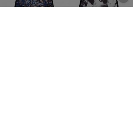
0
0
1 595
грн.
1 595
грн.
Рюкзак Urban Planet B10 Ink
Рюкзак Urban Planet B10 Fla
Tie
25L
25L
УНІСЕКС
УНІСЕКС