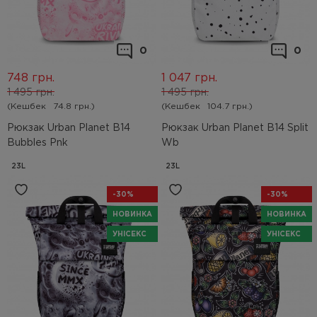
0
0
748
грн.
1 047
грн.
1 495
грн.
1 495
грн.
(Кешбек
74.8 грн.)
(Кешбек
104.7 грн.)
Рюкзак Urban Planet B14
Рюкзак Urban Planet B14 Split
Bubbles Pnk
Wb
23L
23L
-30%
-30%
НОВИНКА
НОВИНКА
УНІСЕКС
УНІСЕКС