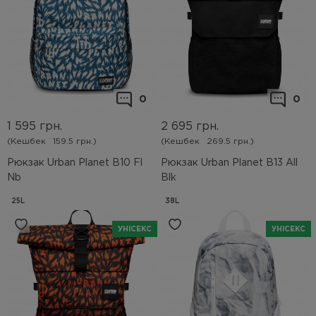
0
0
1 595
грн.
2 695
грн.
(Кешбек
159.5 грн.)
(Кешбек
269.5 грн.)
Рюкзак Urban Planet B10 Fl
Рюкзак Urban Planet B13 All
Nb
Blk
25L
38L
УНІСЕКС
УНІСЕКС