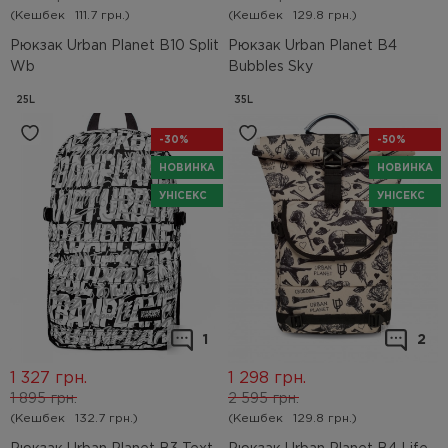
(Кешбек
111.7 грн.)
(Кешбек
129.8 грн.)
Рюкзак Urban Planet B10 Split
Рюкзак Urban Planet B4
Wb
Bubbles Sky
25L
35L
-30%
-50%
НОВИНКА
НОВИНКА
УНІСЕКС
УНІСЕКС
1
2
1 327
грн.
1 298
грн.
1 895
грн.
2 595
грн.
(Кешбек
132.7 грн.)
(Кешбек
129.8 грн.)