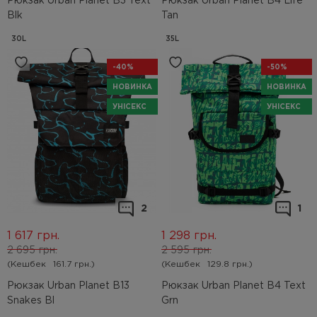
Рюкзак Urban Planet B3 Text
Рюкзак Urban Planet B4 Life
Blk
Tan
30L
35L
-40%
-50%
НОВИНКА
НОВИНКА
УНІСЕКС
УНІСЕКС
2
1
1 617
грн.
1 298
грн.
2 695
грн.
2 595
грн.
(Кешбек
161.7 грн.)
(Кешбек
129.8 грн.)
Рюкзак Urban Planet B13
Рюкзак Urban Planet B4 Text
Snakes Bl
Grn