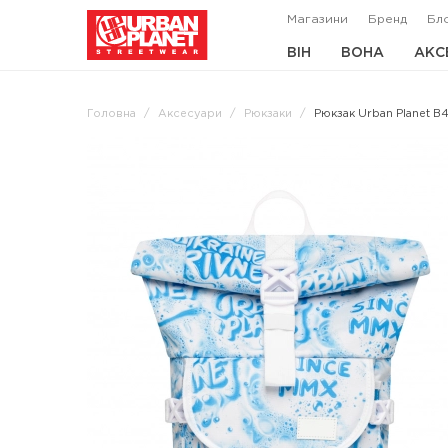
Магазини
Бренд
Бл
ВІН
ВОНА
АКС
Головна
Аксесуари
Рюкзаки
Рюкзак Urban Planet B