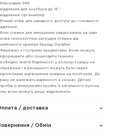
 блискавки YKK
 відділення для ноутбука до 16 "
 відділення-органайзер
 бічний отвір для швидкого доступу до головного
ідділення
 бічні стяжки для зменшення навантажень на шви
 нова технологічна нагрудна стяжка від
талійського преміум бренду Duraflex
бережно з гострими предметами. Вони можуть
еформувати або пошкодити тканину
еобхідно знати! Відмінності у кольорі товару на
ображенні і в реальності можуть бути через
едосконале відтворення графіки на моніторах. До
раку не належать відмінності в узорах. Деталі
иробів із візерунками кроять із загального рулону,
ому вони можуть дещо відрізнятися.
Оплата / доставка
Повернення / Обмін