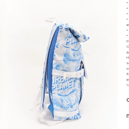
•
•
•
•
в
•
•
І
О
д
Н
з
н
б
в
т