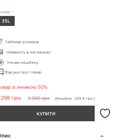
озмір
35L
Таблиця розмірів
Наявність в магазинах
Умови кешбеку
Відгуки про товар
овар зі знижкою 50%
 298
грн.
2 595
грн.
(Кешбек
129.8 грн.)
КУПИТИ
Опис