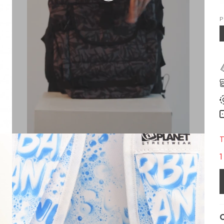
Р
Т
1