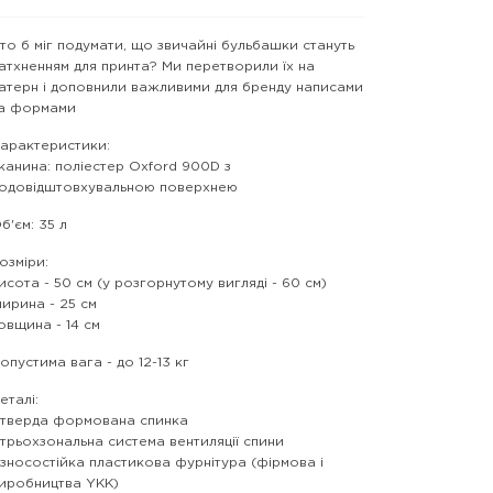
то б міг подумати, що звичайні бульбашки стануть
атхненням для принта? Ми перетворили їх на
атерн і доповнили важливими для бренду написами
а формами
арактеристики:
канина: поліестер Oxford 900D з
одовідштовхувальною поверхнею
б'єм: 35 л
озміри:
исота - 50 см (у розгорнутому вигляді - 60 см)
ирина - 25 см
овщина - 14 см
опустима вага - до 12-13 кг
еталі:
 тверда формована спинка
 трьохзональна система вентиляції спини
 зносостійка пластикова фурнітура (фірмова і
иробництва YKK)