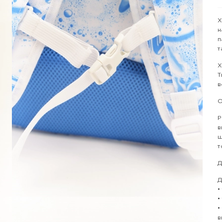
Х
н
п
т
Х
Т
в
О
Р
в
ш
т
Д
Д
•
•
•
в