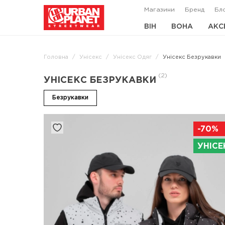
Магазини
Бренд
Бл
ВІН
ВОНА
АКС
Головна
Унісекс
Унісекс Одяг
Унісекс Безрукавки
(2)
УНІСЕКС БЕЗРУКАВКИ
Безрукавки
-70%
УНІСЕ