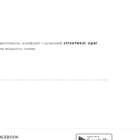
рактичність, комфорт і сучасний
streetwear одяг
.
ля міського стилю.
я з худі, світшотами, футболками та оверсайз речами,
 бути більш стриманим і базовим, інший - акцентним і
ACEBOOK