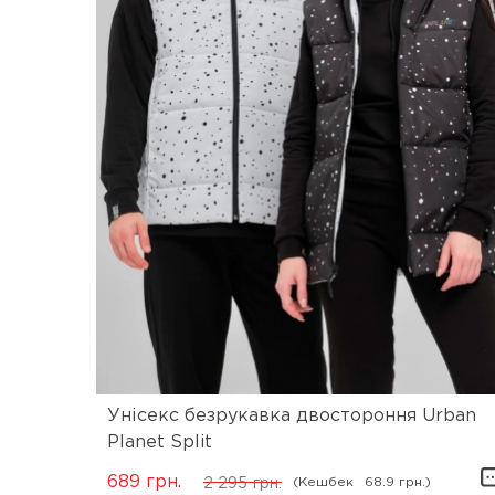
Унісекс безрукавка двостороння Urban
Planet Split
689
грн.
(Кешбек
68.9 грн.)
2 295
грн.