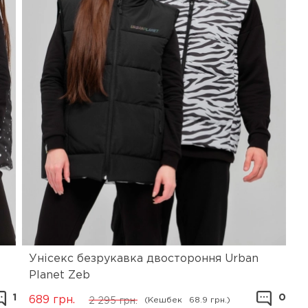
Унісекс безрукавка двостороння Urban
Planet Zeb
1
0
689
грн.
(Кешбек
68.9 грн.)
2 295
грн.