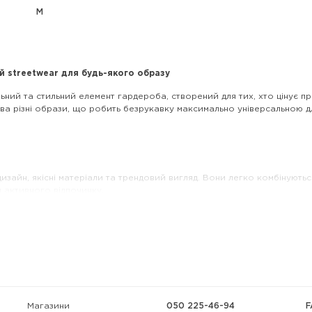
M
й streetwear для будь-якого образу
ьний та стильний елемент гардероба, створений для тих, хто цінує п
два різні образи, що робить безрукавку максимально універсальною д
изайн, якісні матеріали та трендовий вигляд. Вони легко комбінуютьс
 активного відпочинку.
и
, який дозволяє змінювати стиль буквально за секунду. Один бік може
Магазини
050 225-46-94
F