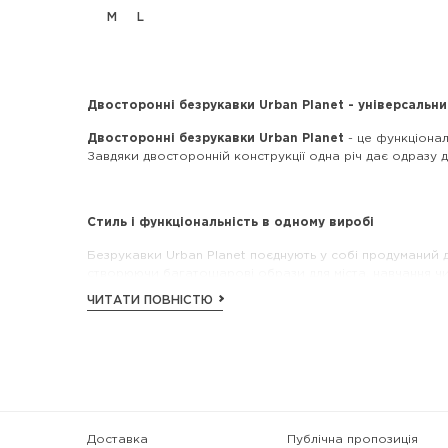
M
L
Двосторонні безрукавки Urban Planet - універсальни
Двосторонні безрукавки Urban Planet
- це функціонал
Завдяки двосторонній конструкції одна річ дає одразу 
Стиль і функціональність в одному виробі
Безрукавки Urban Planet поєднують у собі продуманий д
створюючи багатошарові образи для міста, навчання чи
ЧИТАТИ ПОВНІСТЮ
Головна перевага -
двосторонній формат безрукавк
виразним.
Переваги двосторонніх безрукавок Urban Planet:
2 в 1 дизайн
- два стилі в одній речі
універсальність для різних образів
комфортна посадка та свобода рухів
Доставка
Публічна пропозиція