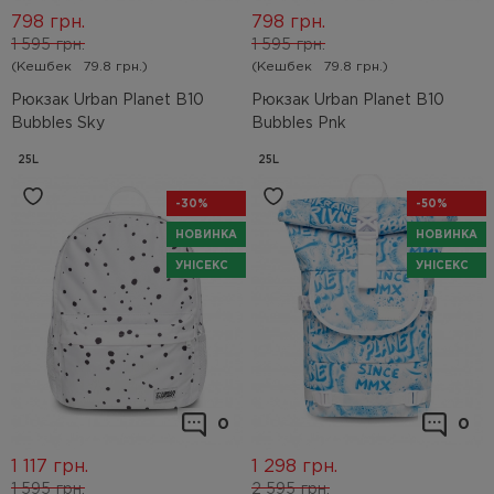
798
грн.
798
грн.
1 595
грн.
1 595
грн.
(Кешбек
79.8 грн.)
(Кешбек
79.8 грн.)
Рюкзак Urban Planet B10
Рюкзак Urban Planet B10
Bubbles Sky
Bubbles Pnk
25L
25L
-30%
-50%
НОВИНКА
НОВИНКА
УНІСЕКС
УНІСЕКС
0
0
1 117
грн.
1 298
грн.
1 595
грн.
2 595
грн.