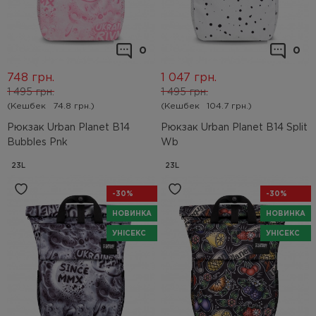
0
0
748
грн.
1 047
грн.
1 495
грн.
1 495
грн.
(Кешбек
74.8 грн.)
(Кешбек
104.7 грн.)
Рюкзак Urban Planet B14
Рюкзак Urban Planet B14 Split
Bubbles Pnk
Wb
23L
23L
-30%
-30%
НОВИНКА
НОВИНКА
УНІСЕКС
УНІСЕКС