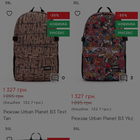
38L
35L
-30%
-30%
НОВИНКА
НОВИНКА
УНІСЕКС
УНІСЕКС
0
3
1 327
грн.
1 327
грн.
1 895
грн.
(Кешбек
132.7 грн.)
1 895
грн.
(Кешбек
132.7 грн.)
Рюкзак Urban Planet B3 Text
Tan
Рюкзак Urban Planet B3 Ykz
30L
30L