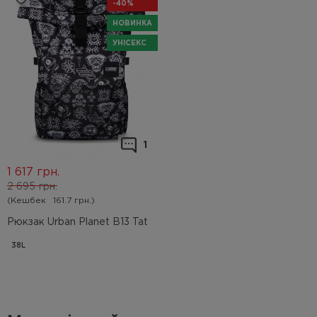
-40%
НОВИНКА
УНІСЕКС
1
1 617
грн.
2 695
грн.
(Кешбек
161.7 грн.)
Рюкзак Urban Planet B13 Tat
38L