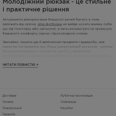
Молодіжний рюкзак - це стильне
і практичне рішення
Актуальність використання більшості речей багато в чому
залежить від сезону:
літні футболки
не вийде носити взимку (хіба
що під толстовку або світшоти), а легкі весняні речі не принесуть
бажаного комфорту сирою і прохолодною осінню.
Звичайно, існують ще й демісезонні предмети гардеробу, але
зараз ми поговоримо про більш універсальний аксесуар - рюкзак.
Стильні та молодіжні, чоловічі та жіночі, у величезній
різноманітності унікальних принтів, форм і розмірів, які з легкістю
прослужать кілька сезонів, а не тільки до кінця року, вже готові
ЧИТАТИ ПОВНІСТЮ
до відправки на складах українського бренду Urban Planet. Одним
з головних достоїнств заплічної сумки є її місткість.
Звертаємо Вашу увагу, що це практично ніяк не пов'язано з
таким параметром, як об'єм. На чолі всього стоїть продуманий
дизайн і це один з показників, в якому нам практично немає рівних
не тільки в Україні, а й за кордоном. Незалежно від того,
Доставка
Публічна пропозиція
виробляємо ми рюкзаки для чоловіків або жінок, максимальний
комфорт і неперевершену практичність гарантуємо кожному
Оплата
Співпраця
користувачеві аксесуару. Щоб не витрачати ваш час на розмиті
Повернення
Кешбек
рекламні гасла і порожні обіцянки, давайте відразу перейдемо до
Гарантія
списку конкретних переваг нашої продукції.