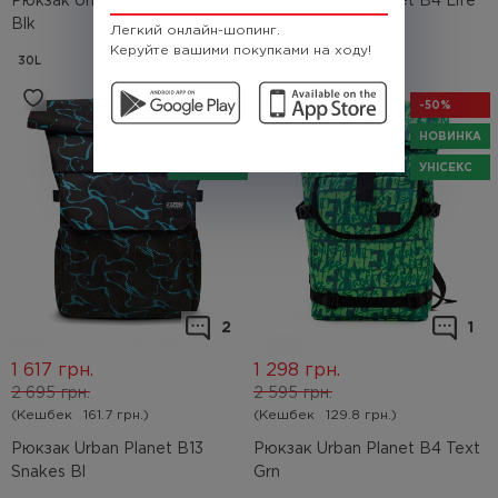
Рюкзак Urban Planet B3 Text
Рюкзак Urban Planet B4 Life
Blk
Tan
Легкий онлайн-шопинг.
Керуйте вашими покупками на ходу!
30L
35L
-40%
-50%
НОВИНКА
НОВИНКА
УНІСЕКС
УНІСЕКС
2
1
1 617
грн.
1 298
грн.
2 695
грн.
2 595
грн.
(Кешбек
161.7 грн.)
(Кешбек
129.8 грн.)
Рюкзак Urban Planet B13
Рюкзак Urban Planet B4 Text
Snakes Bl
Grn