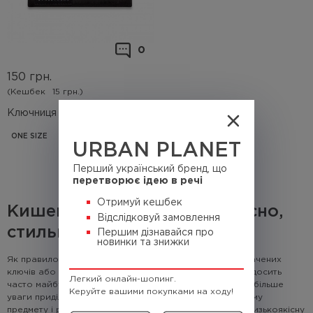
0
150
грн.
(Кешбек
15 грн.)
Ключниця Urban Planet Black
ONE SIZE
URBAN PLANET
Перший український бренд, що
перетворює ідею в речі
Отримуй кешбек
Кишенькові ключниці: сучасно,
Відслідковуй замовлення
стильно і зручно
Першим дізнавайся про
новинки та знижки
Як правило, ідея придбати ключниці починається з втрачених
ключів або подряпаного екрану смартфона. На жаль, досить
Легкий онлайн-шопинг.
часто майбутні власники цього практичного атрибута більше
Керуйте вашими покупками на ходу!
уваги приділяють торговій марці виробника, а не самому
предмету і розчаровуються, коли отримують поштою низькоякісну