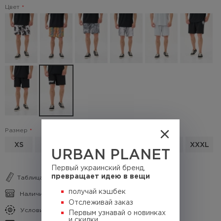
Цвет
Размер
XS
S
M
L
XL
XXL
XXXL
URBAN PLANET
Первый украинский бренд,
превращает идею в вещи
Таблица размеров
получай кэшбек
Наличие в магазинах
Отслеживай заказ
Условия кэшбека
Первым узнавай о новинках
и скидки