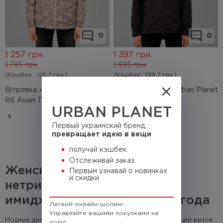
0
0
1 257
грн.
1 397
грн.
1 795
грн.
1 995
грн.
(Кэшбек
125.7 грн.)
(Кэшбек
139.7 грн.)
Вітровка жіноча Urban Planet
Анорак женский Urban Planet
R6 Asian Tan
Tech Blk
URBAN PLANET
S
XS
S
Первый украинский бренд,
превращает идею в вещи
получай кэшбек
Отслеживай заказ
Женские анораки -
Первым узнавай о новинках
и скидки
нетривиальные идеи для
имиджа на все сезоны 2021 года
Легкий онлайн-шопинг.
Управляйте вашими покупками на
Модные демисезонные женские анораки - это настоящий вызов
ходу!