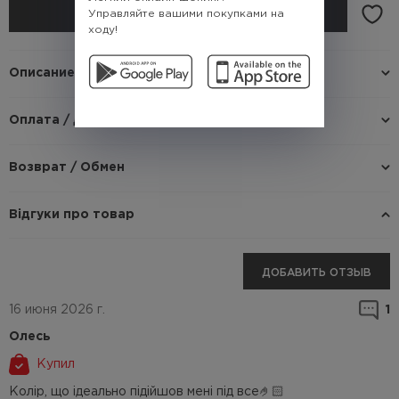
Управляйте вашими покупками на
КУПИТЬ
ходу!
Описание
Оплата / доставка
Возврат / Обмен
Відгуки про товар
ДОБАВИТЬ ОТЗЫВ
16 июня 2026 г.
1
Олесь
Купил
Колір, що ідеально підійшов мені під все🤌🏻