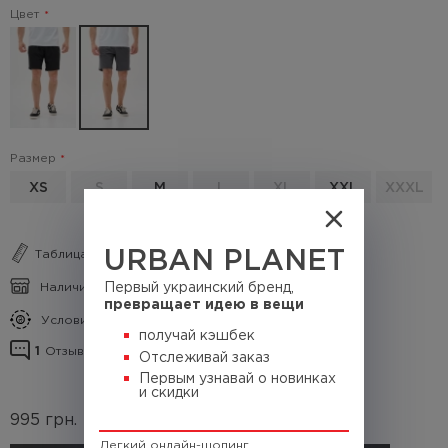
Цвет
Размер
XS
S
M
L
XL
XXL
XXXL
Таблица размеров
URBAN PLANET
Наличие в магазинах
Первый украинский бренд,
превращает идею в вещи
Условия кэшбека
получай кэшбек
1
Отзывы о товаре
Отслеживай заказ
Первым узнавай о новинках
и скидки
995
грн.
(Кэшбек
99.5 грн.)
Легкий онлайн-шопинг.