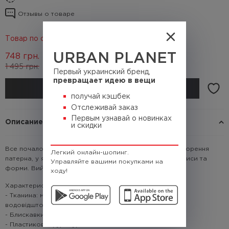
Отзывы о товаре
Товар по скидке 50%
URBAN PLANET
748
грн.
1 495
грн.
(Кэшбек
74.8 грн.)
Первый украинский бренд,
превращает идею в вещи
КУПИТЬ
получай кэшбек
Отслеживай заказ
Первым узнавай о новинках
Описание
и скидки
Все почалося з бульбашок. Вони надихнули нас на створення
Легкий онлайн-шопинг.
патерна, у який ми інтегрували важливі для бренду написи та
Управляйте вашими покупками на
форми. Вийшло досить цікаво й по-своєму унікально
ходу!
Характеристики:
- Тканина: міцний та витривалий Polyester 900D з
водовідштовхувальним покриттям
- Блискавки YKK
- Пластикова фурнітура YKK