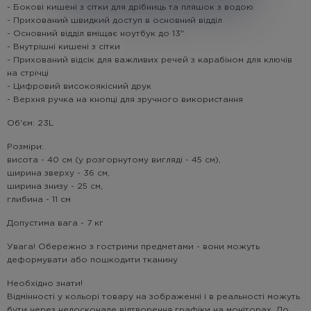
- Бокові кишені з сітки для дрібниць та пляшок з водою
- Прихований швидкий доступ в основний відділ
- Основний відділ вміщає ноутбук до 13"
- Внутрішні кишені з сітки
- Прихований відсік для важливих речей з карабіном для ключів
на стрічці
- Цифровий високоякісний друк
- Верхня ручка на кнопці для зручного використання
Об'єм: 23L
Розміри:
висота - 40 см (у розгорнутому вигляді - 45 см),
ширина зверху - 36 см,
ширина знизу - 25 см,
глибина - 11 см
Допустима вага - 7 кг
Увага! Обережно з гострими предметами - вони можуть
деформувати або пошкодити тканину
Необхідно знати!
Відмінності у кольорі товару на зображенні і в реальності можуть
бути через недосконале відтворення графіки на моніторах. До