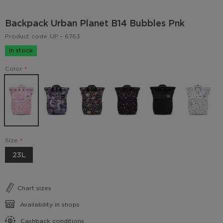
Backpack Urban Planet B14 Bubbles Pnk
Product code
UP - 6763
In stock
Color
Size
23L
Chart sizes
Availability in shops
Cashback conditions