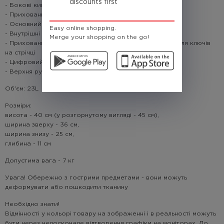
discounts first
- Бокові кишені з сітки для дрібниць та пляшок з водою
- Прихований швидкий доступ в основний відділ
- Основний відділ вміщає ноутбук до 13"
Easy online shopping.
- Внутрішні кишені з сітки
Merge your shopping on the go!
- Прихований відсік для важливих речей з карабіном для ключів
на стрічці
- Цифровий високоякісний друк
- Верхня ручка на кнопці для зручного використання
Об'єм: 23L
Розміри:
висота - 40 см (у розгорнутому вигляді - 45 см),
ширина зверху - 36 см,
ширина знизу - 25 см,
глибина - 11 см
Допустима вага - 7 кг
Увага! Обережно з гострими предметами - вони можуть
деформувати або пошкодити тканину
Необхідно знати!
Відмінності у кольорі товару на зображенні і в реальності можуть
бути через недосконале відтворення графіки на моніторах. До