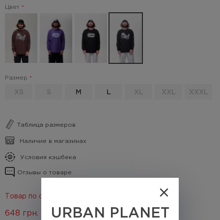
Цвет
Размер
XS
S
M
L
XL
XXL
XXXL
Таблица размеров
Наличие в магазинах
Условия кэшбека
Отзывы о товаре
Товар по скидке 50%
URBAN PLANET
648
грн.