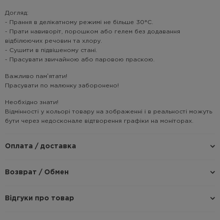
Догляд:
- Прання в делікатному режимі не більше 30°C.
- Прати навиворіт, порошком або гелем без додавання
відбілюючих речовин та хлору.
- Сушити в підвішеному стані.
- Прасувати звичайною або паровою праскою.
Важливо памʼятати!
Прасувати по малюнку заборонено!
Необхідно знати!
Відмінності у кольорі товару на зображенні і в реальності можуть
бути через недосконале відтворення графіки на моніторах.
Оплата / доставка
Возврат / Обмен
Відгуки про товар