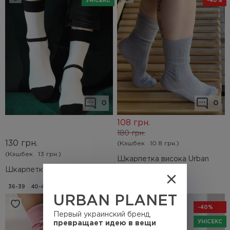
УНІСЕКС
-40%
0
0
108
грн.
180
грн.
130
грн.
(Кэшбек
10.8 грн.)
(Кэшбек
13 грн.)
Шкарпетка висока Urban
Шкарпетки Urban Planet Sblk
Planet Gr
36-39
40-45
36-39
URBAN PLANET
-40%
-40%
Первый украинский бренд,
УНІСЕКС
превращает идею в вещи