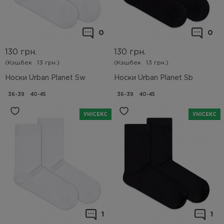
0
0
130
грн.
130
грн.
(Кэшбек
13 грн.)
(Кэшбек
13 грн.)
Носки Urban Planet Sw
Носки Urban Planet Sb
36-39
40-45
36-39
40-45
УНІСЕКС
УНІСЕКС
1
1