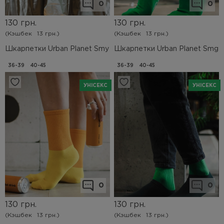
0
0
130
грн.
130
грн.
(Кэшбек
13 грн.)
(Кэшбек
13 грн.)
Шкарпетки Urban Planet Smy
Шкарпетки Urban Planet Smg
36-39
40-45
36-39
40-45
УНІСЕКС
УНІСЕКС
0
0
130
грн.
130
грн.
(Кэшбек
13 грн.)
(Кэшбек
13 грн.)