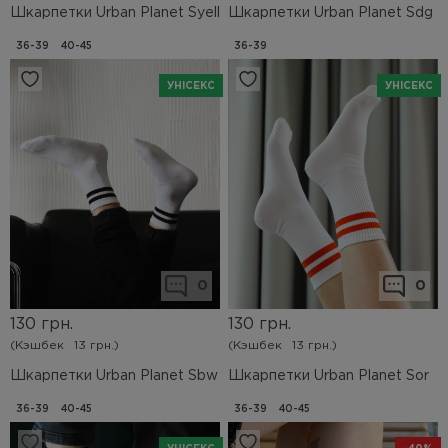
Шкарпетки Urban Planet Syell
Шкарпетки Urban Planet Sdg
36-39
40-45
36-39
УНІСЕКС
УНІСЕКС
0
0
130
грн.
130
грн.
(Кэшбек
13 грн.)
(Кэшбек
13 грн.)
Шкарпетки Urban Planet Sbw
Шкарпетки Urban Planet Sor
36-39
40-45
36-39
40-45