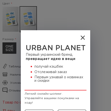
Цвет
Размер
ONE
URBAN PLANET
SIZE
Первый украинский бренд,
превращает идею в вещи
Таблица размеров
получай кэшбек
Отслеживай заказ
Наличие в магазинах
Первым узнавай о новинках
и скидки
Условия кэшбека
Отзывы о товаре
Легкий онлайн-шопинг.
Управляйте вашими покупками на
Товар по скидке 70%
ходу!