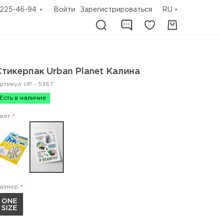
225-46-94
Войти
Зарегистрироваться
RU
Стикерпак Urban Planet Калина
ртикул
UP - 5367
Есть в наличие
вет
азмер
ONE
SIZE