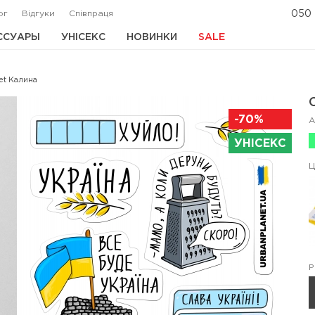
ог
Відгуки
Співпраця
050 
ССУАРЫ
УНІСЕКС
НОВИНКИ
SALE
et Калина
-70%
А
УНІСЕКС
Ц
Р