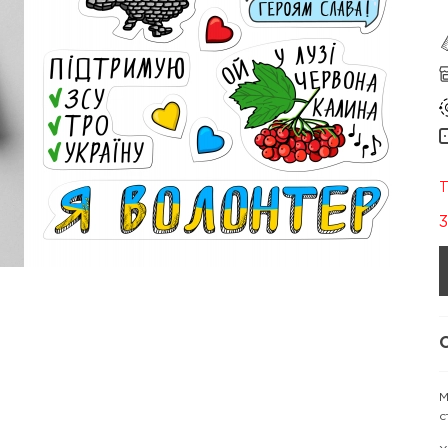
Т
3
М
с