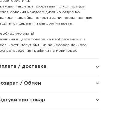
арактеристики:
 каждая наклейка прорезана по контуру для
спользования каждого дизайна отдельно.
 каждая наклейка покрыта ламинированием для
ащиты от царапин и выгорания цвета.
еобходимо знать!
азличия в цвете товара на изображении и в
еальности могут быть из-за несовершенного
оспроизведения графики на мониторах
Оплата / доставка
Возврат / Обмен
Відгуки про товар