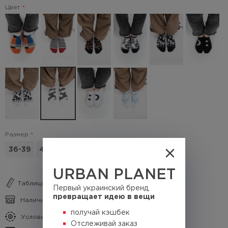
Цвет
Размер
36-39
40-45
URBAN PLANET
Таблица размеров
Первый украинский бренд,
превращает идею в вещи
Наличие в магазинах
получай кэшбек
Условия кэшбека
Отслеживай заказ