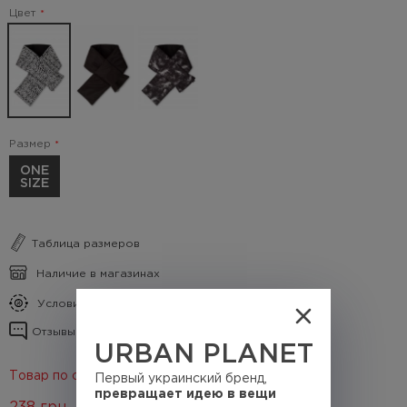
Цвет
Размер
ONE
SIZE
Таблица размеров
Наличие в магазинах
Условия кэшбека
Отзывы о товаре
URBAN PLANET
Товар по скидке 60%
Первый украинский бренд,
превращает идею в вещи