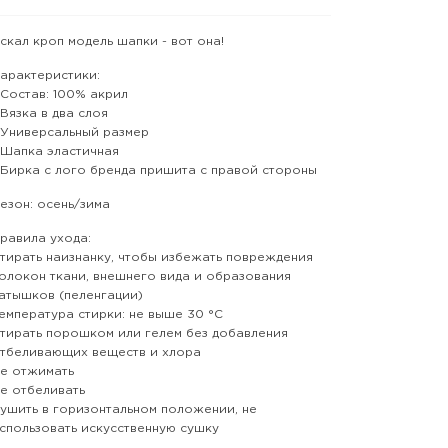
скал кроп модель шапки - вот она!
арактеристики:
 Состав: 100% акрил
 Вязка в два слоя
 Универсальный размер
 Шапка эластичная
 Бирка с лого бренда пришита с правой стороны
езон: осень/зима
равила ухода:
тирать наизнанку, чтобы избежать повреждения
олокон ткани, внешнего вида и образования
атышков (пеленгации)
емпература стирки: не выше 30 °С
тирать порошком или гелем без добавления
тбеливающих веществ и хлора
е отжимать
е отбеливать
ушить в горизонтальном положении, не
спользовать искусственную сушку