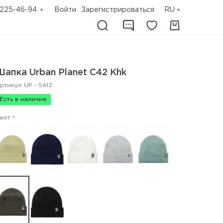
225-46-94
Войти
Зарегистрироваться
RU
Шапка Urban Planet C42 Khk
ртикул
UP - 5413
Есть в наличие
вет