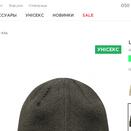
ог
Відгуки
Співпраця
050 
ССУАРЫ
УНІСЕКС
НОВИНКИ
SALE
2 Khk
УНІСЕКС
А
Ц