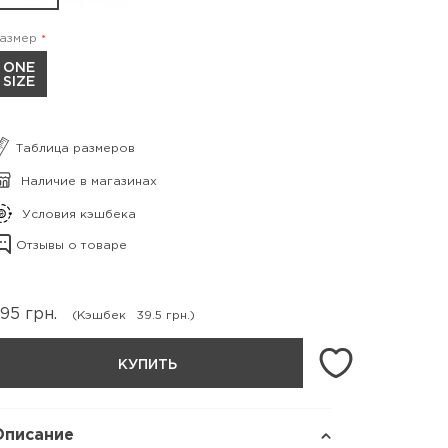
азмер
ONE
SIZE
Таблица размеров
Наличие в магазинах
Условия кэшбека
Отзывы о товаре
395
грн.
(Кэшбек
39.5 грн.)
КУПИТЬ
Описание