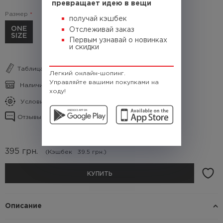
превращает идею в вещи
Размер
получай кэшбек
ONE
Отслеживай заказ
SIZE
Первым узнавай о новинках
и скидки
Таблица размеров
Легкий онлайн-шопинг.
Управляйте вашими покупками на
Наличие в магазинах
ходу!
Условия кэшбека
Отзывы о товаре
395
грн.
(Кэшбек
39.5 грн.)
КУПИТЬ
Описание