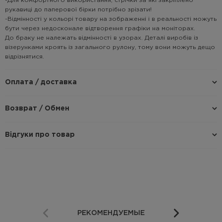
-Для комфортного використання, стрічки за які закріплено
рукавиці до паперової бірки потрібно зрізати!
-Відмінності у кольорі товару на зображенні і в реальності можуть
бути через недосконале відтворення графіки на моніторах.
До браку не належать відмінності в узорах. Деталі виробів із
візерунками кроять із загального рулону, тому вони можуть дещо
відрізнятися.
Оплата / доставка
Возврат / Обмен
Відгуки про товар
РЕКОМЕНДУЕМЫЕ