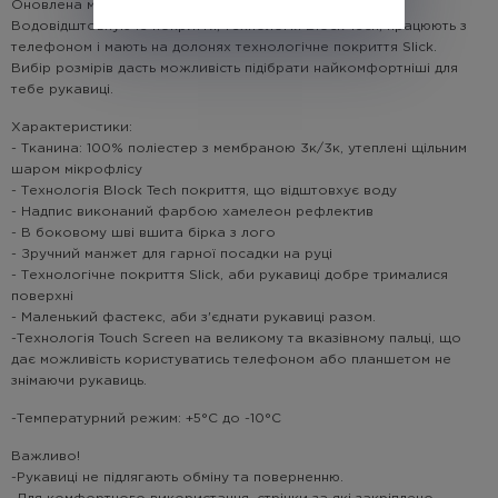
Оновлена модель наших найкращих рукавиць!
Водовідштовхуюче покриття, технологія Block Tech, працюють з
телефоном і мають на долонях технологічне покриття Slick.
Вибір розмірів дасть можливість підібрати найкомфортніші для
тебе рукавиці.
Характеристики:
- Тканина: 100% поліестер з мембраною 3к/3к, утеплені щільним
шаром мікрофлісу
- Технологія Block Tech покриття, що відштовхує воду
- Надпис виконаний фарбою хамелеон рефлектив
- В боковому шві вшита бірка з лого
- Зручний манжет для гарної посадки на руці
- Технологічне покриття Slick, аби рукавиці добре трималися
поверхні
- Маленький фастекс, аби з'єднати рукавиці разом.
-Технологія Touch Screen на великому та вказівному пальці, що
дає можливість користуватись телефоном або планшетом не
знімаючи рукавиць.
-Температурний режим: +5°С до -10°С
Важливо!
-Рукавиці не підлягають обміну та поверненню.