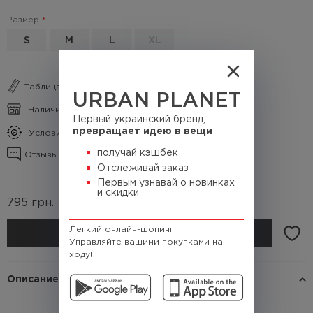
Размер
S
M
L
XL
Таблица размеров
URBAN PLANET
Наличие в магазинах
Первый украинский бренд,
превращает идею в вещи
Условия кэшбека
получай кэшбек
Отзывы о товаре
Отслеживай заказ
Первым узнавай о новинках
и скидки
795
грн.
(Кэшбек
79.5 грн.)
Легкий онлайн-шопинг.
КУПИТЬ
Управляйте вашими покупками на
ходу!
Описание