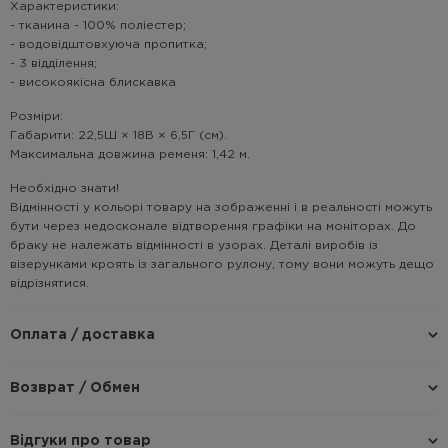
Характеристики:
- тканина - 100% поліестер;
- водовідштовхуюча пропитка;
- 3 відділення;
- високоякісна блискавка
Розміри:
Габарити: 22,5Ш × 18В × 6,5Г (см).
Максимальна довжина ременя: 1,42 м.
Необхідно знати!
Відмінності у кольорі товару на зображенні і в реальності можуть
бути через недосконале відтворення графіки на моніторах. До
браку не належать відмінності в узорах. Деталі виробів із
візерунками кроять із загального рулону, тому вони можуть дещо
відрізнятися.
Оплата / доставка
Возврат / Обмен
Відгуки про товар