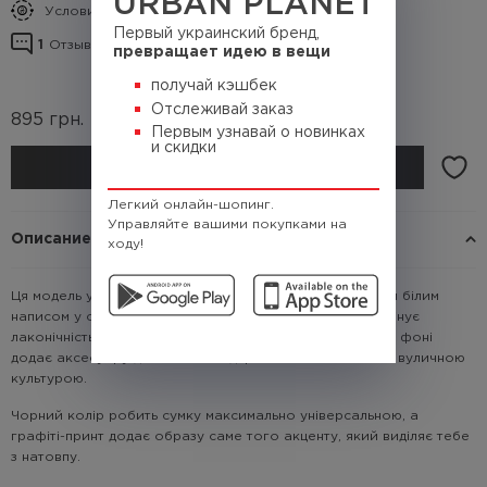
URBAN PLANET
Условия кэшбека
Первый украинский бренд,
1
Отзывы о товаре
превращает идею в вещи
получай кэшбек
Отслеживай заказ
895
грн.
(Кэшбек
89.5 грн.)
Первым узнавай о новинках
и скидки
КУПИТЬ
Легкий онлайн-шопинг.
Управляйте вашими покупками на
Описание
ходу!
Ця модель у глибокому чорному кольорі з контрастним білим
написом у стилі графіті - ідеальний вибір для тих, хто цінує
лаконічність з характером. Білий леттеринг на темному фоні
додає аксесуару динаміки та підкреслює твій зв'язок із вуличною
культурою.
Чорний колір робить сумку максимально універсальною, а
графіті-принт додає образу саме того акценту, який виділяє тебе
з натовпу.