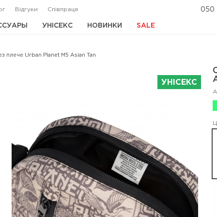
ог
Відгуки
Співпраця
050 
ССУАРЫ
УНІСЕКС
НОВИНКИ
SALE
з плече Urban Planet M5 Asian Tan
УНІСЕКС
А
Ц