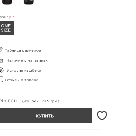
азмер
ONE
SIZE
Таблица размеров
Наличие в магазинах
Условия кэшбека
Отзывы о товаре
795
грн.
(Кэшбек
79.5 грн.)
КУПИТЬ