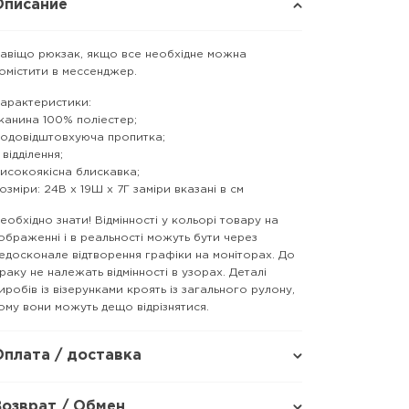
Описание
авіщо рюкзак, якщо все необхідне можна
омістити в мессенджер.
арактеристики:
канина 100% поліестер;
одовідштовхуюча пропитка;
 відділення;
исокоякісна блискавка;
озміри: 24В х 19Ш х 7Г заміри вказані в см
еобхідно знати! Відмінності у кольорі товару на
ображенні і в реальності можуть бути через
едосконале відтворення графіки на моніторах. До
раку не належать відмінності в узорах. Деталі
иробів із візерунками кроять із загального рулону,
ому вони можуть дещо відрізнятися.
Оплата / доставка
Возврат / Обмен