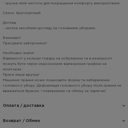
- зручна лінія чистоти для покращення комфорту використання
Сезон: Круглорічний
Догляд:
- чистка засобами догляду за головними уборами
Важливо!
Прасувати заборонено!
Необхідно знати!
Відмінності у кольорі товару на зображенні та в реальності
можуть бути через недосконале відтворення графіки на
моніторах.
Прати лише вручну!
Машинне прання може пошкодити форму та забарвлення
головного убору. Деформація головного убору після прання не
вважається браком, і поверненню та обміну не підлягає!
Оплата / доставка
Возврат / Обмен