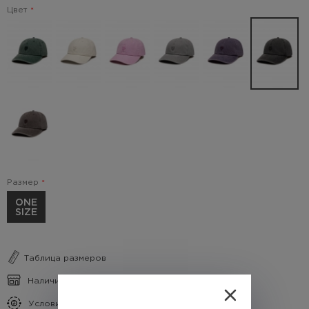
Цвет
Размер
ONE
SIZE
Таблица размеров
Наличие в магазинах
Условия кэшбека