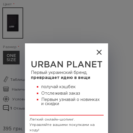
Цвет
Размер
ONE
SIZE
URBAN PLANET
Первый украинский бренд,
превращает идею в вещи
Таблица размеров
получай кэшбек
Наличие в магазинах
Отслеживай заказ
Условия кэшбека
Первым узнавай о новинках
и скидки
1
Отзывы о товаре
Легкий онлайн-шопинг.
Управляйте вашими покупками на
395
грн.
(Кэшбек
39.5 грн.)
ходу!