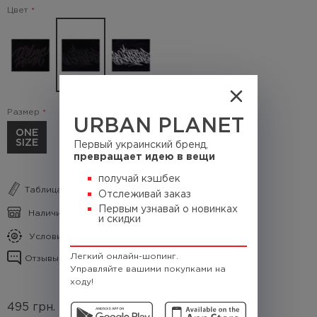
Цвет
Размер
URBAN PLANET
ONE
SIZE
Первый украинский бренд,
превращает идею в вещи
получай кэшбек
Таблица размеров
Отслеживай заказ
Первым узнавай о новинках
Наличие в магазинах
и скидки
Условия кэшбека
Легкий онлайн-шопинг.
Отзывы о товаре
Управляйте вашими покупками на
ходу!
495
грн.
(Кэшбек
49.5 грн.)