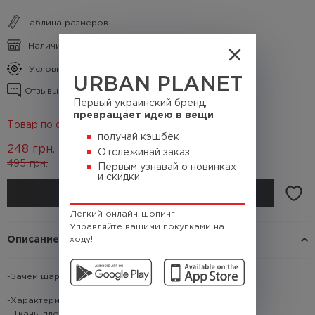
Таблица размеров
Наличие в магазинах
Условия кэшбека
URBAN PLANET
Отзывы о товаре
Первый украинский бренд,
превращает идею в вещи
Товар по скидке 50%
получай кэшбек
248
грн.
Отслеживай заказ
495
грн.
(Кэшбек
24.8 грн.)
Первым узнавай о новинках
и скидки
КУПИТЬ
Легкий онлайн-шопинг.
Управляйте вашими покупками на
Описание
ходу!
-Зачем шарф, если есть баф !?
-Характеристики:
- Ткань: плотный флис