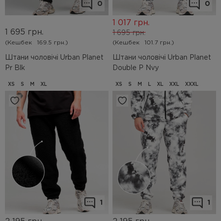
0
0
1 017
грн.
1 695
грн.
1 695
грн.
(Кешбек
169.5 грн.)
(Кешбек
101.7 грн.)
Штани чоловічі Urban Planet
Штани чоловічі Urban Planet
Pr Blk
Double P Nvy
XS
S
M
XL
XS
S
M
L
XL
XXL
XXXL
1
1