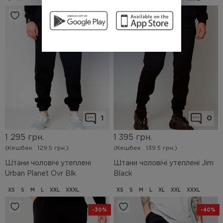
1
0
1 295
грн.
1 395
грн.
(Кешбек
129.5 грн.)
(Кешбек
139.5 грн.)
Штани чоловічі утеплені
Штани чоловічі утеплені Jim
Urban Planet Ovr Blk
Black
XS
S
M
L
XXL
XXXL
XS
S
M
L
XL
XXL
XXXL
-30%
-40%