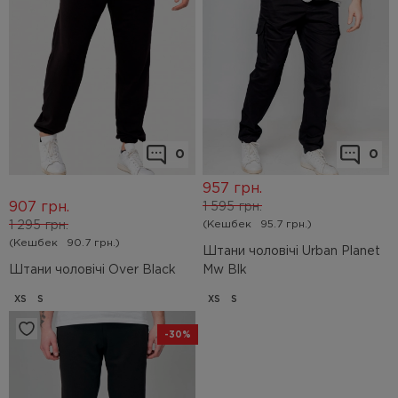
0
0
957
грн.
907
грн.
1 595
грн.
(Кешбек
95.7 грн.)
1 295
грн.
(Кешбек
90.7 грн.)
Штани чоловічі Urban Planet
Штани чоловічі Over Black
Mw Blk
XS
S
XS
S
-30%