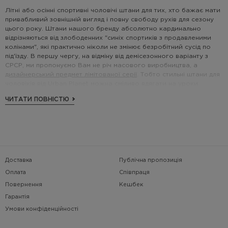
Літні або осінні спортивні чоловічі штани для тих, хто бажає мати
привабливий зовнішній вигляд і повну свободу рухів для сезону
цього року. Штани нашого бренду абсолютно кардинально
відрізняються від злободенних "синіх спортиків з продавленими
колінами", які практично ніколи не змінює безробітний сусід по
під'їзду. В першу чергу, на відміну від демісезонного варіанту з
СРСР, ми пропонуємо Вам не річ масового виробництва, а
дизайнерський предмет лімітованої серії
. Тобто стильні штани для
чоловіків від Urban Planet можна сміливо вдягати на уроки
фізкультури і на час занять у фітнес центрі. Але ще краще
ЧИТАТИ ПОВНІСТЮ
використовувати їх для створення свого неповторного лука в
стилі streetwear.
Чому саме відомий український бренд одягу урбаністичного
спрямування, а не закордонна розрекламована компанія?
Питання в більшій мірі риторичне, але все ж у нас є відповідь, яку
хочуть почути нові покупці. Компанія повністю базується в Україні
Доставка
Публічна пропозиція
(не хвилюйтеся, ця історія не про підтримку вітчизняного
Оплата
Співпраця
виробника, патріотизм і весняний призов). Справа Вашої вигоди:
жоден онлайн каталог китайської торгової площадки не зможе
Повернення
Кешбек
позмагатися з нами в оперативності доставки і можливості обміну
Гарантія
товару. Відносно професійних консультацій у продавців, то нашу
Умови конфіденційності
очевидну і беззастережну перевагу не відчують тільки досвідчені
перекладачі з путунхуа.