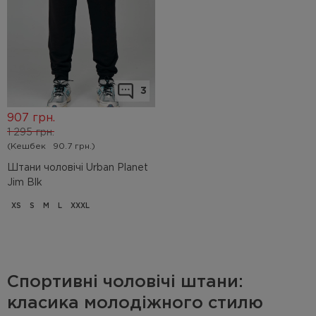
3
907
грн.
1 295
грн.
(Кешбек
90.7 грн.)
Штани чоловічі Urban Planet
Jim Blk
XS
S
M
L
XXXL
Спортивні чоловічі штани:
класика молодіжного стилю