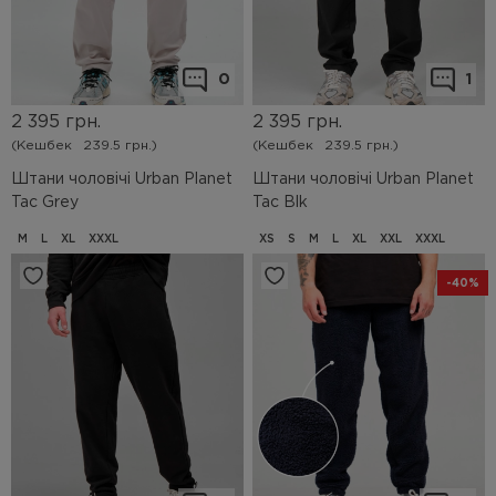
0
1
2 395
грн.
2 395
грн.
(Кешбек
239.5 грн.)
(Кешбек
239.5 грн.)
Штани чоловічі Urban Planet
Штани чоловічі Urban Planet
Tac Grey
Tac Blk
M
L
XL
XXXL
XS
S
M
L
XL
XXL
XXXL
-40%