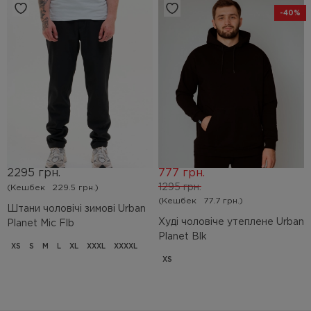
-40%
2295 грн.
777 грн.
1295 грн.
(Кешбек
229.5 грн.)
(Кешбек
77.7 грн.)
Штани чоловічі зимові Urban
Худі чоловіче утеплене Urban
Planet Mic Flb
Planet Blk
XS
S
M
L
XL
XXXL
XXXXL
XS