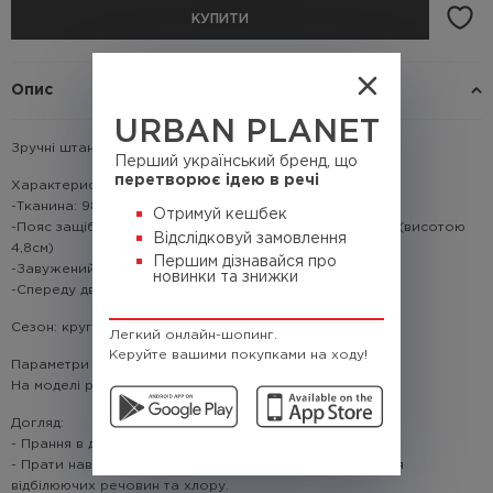
КУПИТИ
Опис
URBAN PLANET
Зручні штани, які щодня доповнять твій образ.
Перший український бренд, що
перетворює ідею в речі
Характеристики:
-Тканина: 98% бавовна; 2% еластан
Отримуй кешбек
-Пояс защібається на гудзик також є петлі для ременя (висотою
Відслідковуй замовлення
4,8см)
Першим дізнавайся про
-Завужений до низу штанини крій
новинки та знижки
-Спереду дві кишені
Сезон: круглорічний
Легкий онлайн-шопинг.
Керуйте вашими покупками на ходу!
Параметри моделі: зріст:185, вага 83
На моделі розмір: L
Догляд:
- Прання в делікатному режимі не більше 30°C
- Прати навиворіт, порошком або гелем без додавання
відбілюючих речовин та хлору.