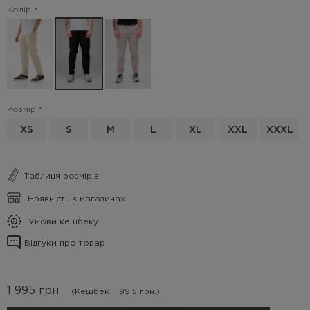
Колір
Розмір
XS
S
M
L
XL
XXL
XXXL
Таблиця розмірів
Наявність в магазинах
Умови кешбеку
Відгуки про товар
1 995
грн.
(Кешбек
199.5 грн.)