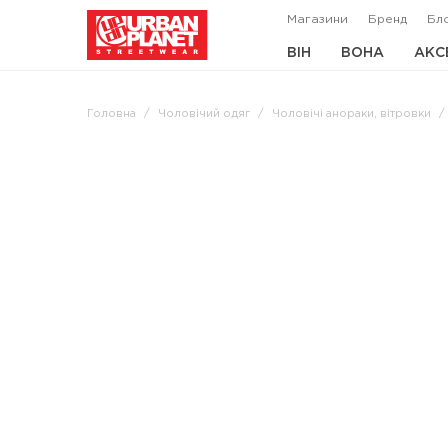
Магазини
Бренд
Бл
ВІН
ВОНА
АКС
Головна
Чоловічий одяг
Чоловічі анораки, вітровки