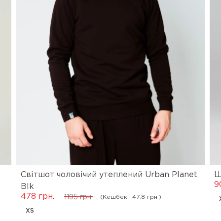
Світшот чоловічий утеплений Urban Planet
Ш
9
Blk
478 грн.
(Кешбек
47.8 грн.)
1195 грн.
XS