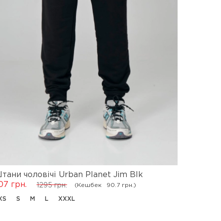
тани чоловічі Urban Planet Jim Blk
Толстов
07 грн.
648 грн.
(Кешбек
90.7 грн.)
1295 грн.
XS
S
M
L
XXXL
XS