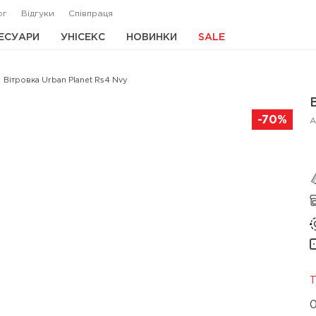
ог
Відгуки
Співпраця
ЕСУАРИ
УНІСЕКС
НОВИНКИ
SALE
Вітровка Urban Planet Rs4 Nvy
-70%
А
Т