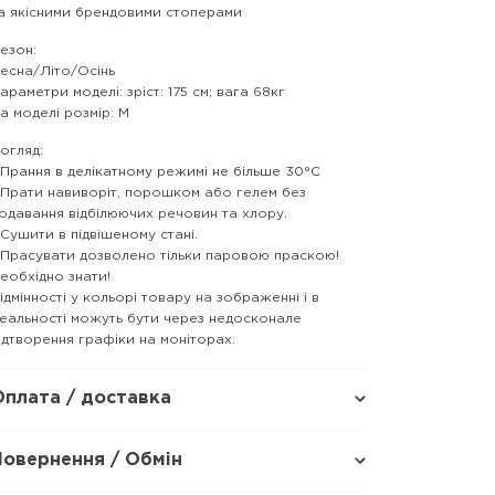
а якісними брендовими стоперами
езон:
есна/Літо/Осінь
араметри моделі: зріст: 175 см; вага 68кг
а моделі розмір: M
огляд:
 Прання в делікатному режимі не більше 30°C
 Прати навиворіт, порошком або гелем без
одавання відбілюючих речовин та хлору.
 Сушити в підвішеному стані.
 Прасувати дозволено тільки паровою праскою!
еобхідно знати!
ідмінності у кольорі товару на зображенні і в
еальності можуть бути через недосконале
ідтворення графіки на моніторах.
Оплата / доставка
Повернення / Обмін