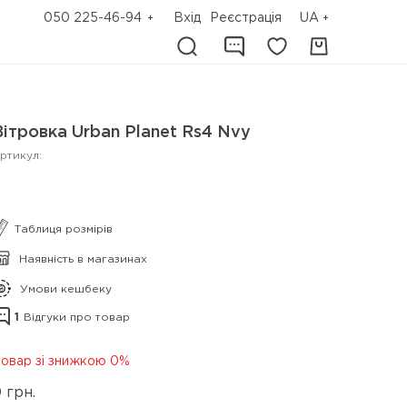
050 225-46-94
Вхід
Реєстрація
UA
Вітровка Urban Planet Rs4 Nvy
ртикул:
Таблиця розмірів
Наявність в магазинах
Умови кешбеку
1
Відгуки про товар
овар зі знижкою 0%
0
грн.