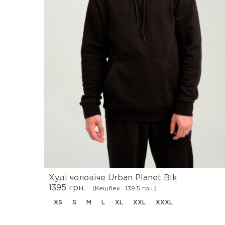
Худі чоловіче Urban Planet Blk
1395 грн.
(Кешбек
139.5 грн.)
XS
S
M
L
XL
XXL
XXXL