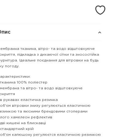
Опис
ембранна тканина, вітро- та водо відштовхуюче
окриття, підкладка з дихаючої сітки та зносостійка
урнітура. Ідеальне поєднання для вітровки на будь
ку погоду.
арактеристики:
 тканина 100% поліестер
 мембрана та вітро- та водо відштовхуюче
окриття
 в рукавах еластична резинка
 об'єм вітровки знизу регулюється еластичною
езинкою та якісними брендовими стоперами
 лого хамелеон рефлектив
 дві кишені на блискавці
 стандартний крій
 об'єм капюшону регулюєтся еластичною резинкою