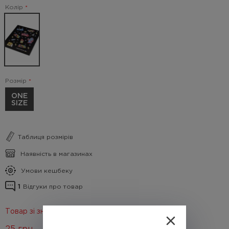
Колір
Розмір
ONE
SIZE
Таблиця розмірів
Наявність в магазинах
Умови кешбеку
1
Відгуки про товар
Товар зі знижкою 70%