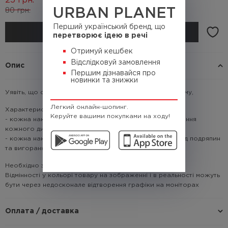
25
грн.
URBAN PLANET
80
грн.
(Кешбек
2.5 грн.)
Перший український бренд, що
КУПИТИ
перетворює ідею в речі
Отримуй кешбек
Відслідковуй замовлення
Опис
Першим дізнавайся про
новинки та знижки
Уявіть, що саме такі роботи оточують нас в майбутньому,
Легкий онлайн-шопинг.
Характеристики:
Керуйте вашими покупками на ходу!
- кожна наклейка прорізана по контуру для використання
кожного дизайну окремо.
- кожна наклейка покрита ламінуванням для захисту від подряпин
та вигорання кольору.
Необхідно знати!
Відмінності у кольорі товару на зображенні і в реальності можуть
бути через недосконале відтворення графіки на моніторах
Оплата / доставка