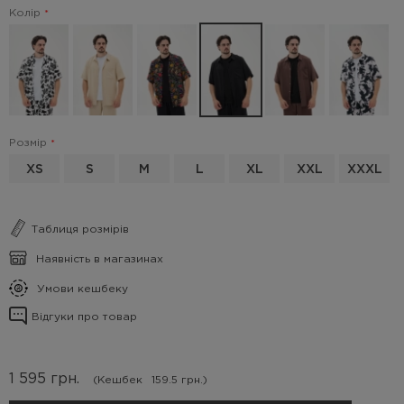
Колір
Розмір
XS
S
M
L
XL
XXL
XXXL
Таблиця розмірів
Наявність в магазинах
Умови кешбеку
Відгуки про товар
1 595
грн.
(Кешбек
159.5 грн.)