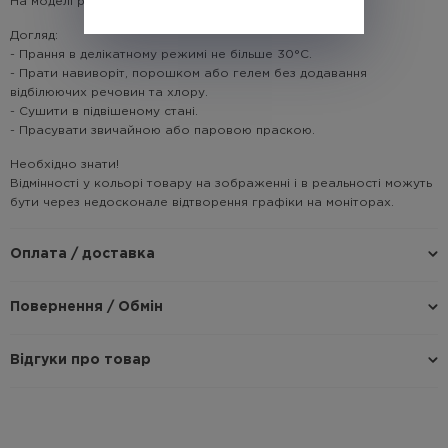
На моделі розмір: L
Догляд:
- Прання в делікатному режимі не більше 30°C.
- Прати навиворіт, порошком або гелем без додавання
відбілюючих речовин та хлору.
- Сушити в підвішеному стані.
- Прасувати звичайною або паровою праскою.
Необхідно знати!
Відмінності у кольорі товару на зображенні і в реальності можуть
бути через недосконале відтворення графіки на моніторах.
Оплата / доставка
Повернення / Обмін
Відгуки про товар