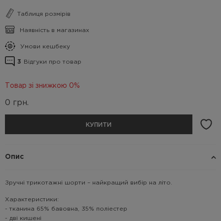
Таблиця розмірів
Наявність в магазинах
Умови кешбеку
3
Відгуки про товар
Товар зі знижкою 0%
0
грн.
КУПИТИ
Опис
Зручні трикотажні шорти – найкращий вибір на літо.
Характеристики:
- тканина 65% бавовна, 35% поліестер
- дві кишені