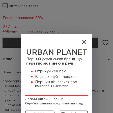
Відгуки про товар
Товар зі знижкою 30%
277
грн.
395
грн.
(Кешбек
27.7 грн.)
КУПИТИ
URBAN PLANET
Опис
Перший український бренд, що
перетворює ідею в речі
Отримуй кешбек
Нова, стильна та доповнить твій лук взимку.
Відслідковуй замовлення
Характеристики:
Першим дізнавайся про
новинки та знижки
- склад 100% акрил
- в край шапки вплетено еластичну резинку для підтримування
форми шапки
Легкий онлайн-шопинг.
- універсальний розмір
Керуйте вашими покупками на ходу!
- шапка еластична
- одношарова в'язка з щільної пряжі