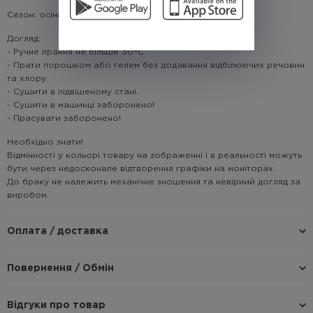
Сезон: осінь/зима
Догляд:
- Ручне прання не більше 30°C
- Прати порошком або гелем без додавання відбілюючих речовин
та хлору.
- Сушити в підвішеному стані.
- Сушити в машинці заборонено!
- Прасувати заборонено!
Необхідно знати!
Відмінності у кольорі товару на зображенні і в реальності можуть
бути через недосконале відтворення графіки на моніторах.
До браку не належить механічне зношення та невірний догляд за
виробом.
Оплата / доставка
Повернення / Обмін
Відгуки про товар