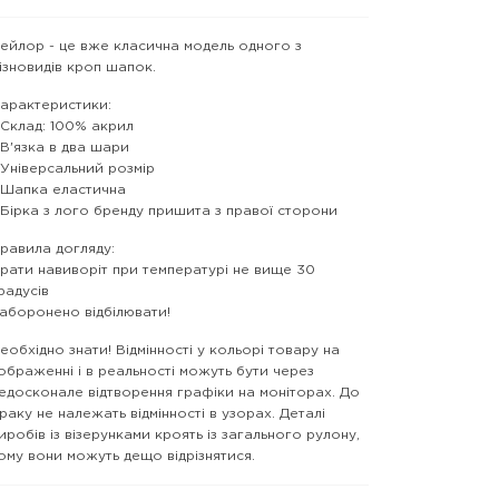
ейлор - це вже класична модель одного з
ізновидів кроп шапок.
арактеристики:
 Склад: 100% акрил
 В'язка в два шари
 Універсальний розмір
 Шапка еластична
 Бірка з лого бренду пришита з правої сторони
равила догляду:
рати навиворіт при температурі не вище 30
радусів
аборонено відбілювати!
еобхідно знати! Відмінності у кольорі товару на
ображенні і в реальності можуть бути через
едосконале відтворення графіки на моніторах. До
раку не належать відмінності в узорах. Деталі
иробів із візерунками кроять із загального рулону,
ому вони можуть дещо відрізнятися.