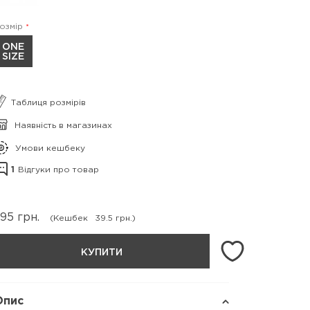
озмір
ONE
SIZE
Таблиця розмірів
Наявність в магазинах
Умови кешбеку
1
Відгуки про товар
395
грн.
(Кешбек
39.5 грн.)
КУПИТИ
Опис