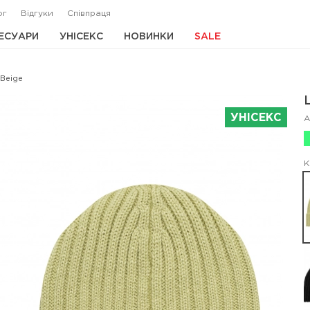
ог
Відгуки
Співпраця
ЕСУАРИ
УНІСЕКС
НОВИНКИ
SALE
 Beige
УНІСЕКС
А
К