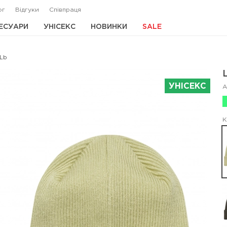
ог
Відгуки
Співпраця
ЕСУАРИ
УНІСЕКС
НОВИНКИ
SALE
 Lb
УНІСЕКС
А
К