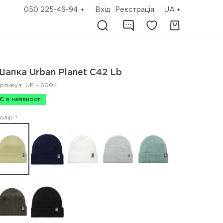
050 225-46-94
Вхід
Реєстрація
UA
Шапка Urban Planet C42 Lb
ртикул:
UP - 6004
Є в наявності
олір