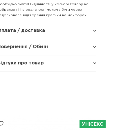
еобхідно знати! Відмінності у кольорі товару на
ображенні і в реальності можуть бути через
едосконале відтворення графіки на моніторах.
Оплата / доставка
Повернення / Обмін
Відгуки про товар
УНІСЕКС