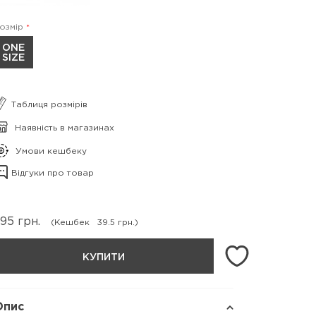
озмір
ONE
SIZE
Таблиця розмірів
Наявність в магазинах
Умови кешбеку
Відгуки про товар
395
грн.
(Кешбек
39.5 грн.)
КУПИТИ
Опис