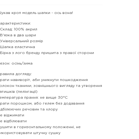
укав кроп модель шапки - ось вона!
арактеристики:
 Склад: 100% акрил
 В'язка в два шари
 Універсальний розмір
 Шапка еластична
 Бірка з лого бренду пришита з правої сторони
езон: осінь/зима
равила догляду:
рати навиворіт, аби уникнути пошкодження
олокон тканини, зовнішнього вигляду та утворення
атишків (пелінгації)
емпература прання: не вище 30°С
рати порошком, або гелем без додавання
ідбілюючих речовин та хлору
е віджимати
е відбілювати
ушити в горизонтальному положенні, не
икористовувати штучну сушку