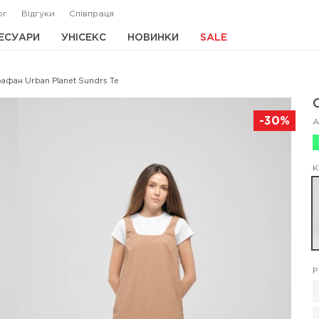
ог
Відгуки
Співпраця
ЕСУАРИ
УНІСЕКС
НОВИНКИ
SALE
афан Urban Planet Sundrs Te
-30%
А
К
Р