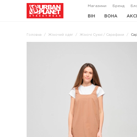
Магазини
Бренд
Бл
ВІН
ВОНА
АКС
Головна
Жіночий одяг
Жіночі Сукні / Сарафани
Сар