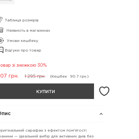
Таблиця розмірів
Наявність в магазинах
Умови кешбеку
Відгуки про товар
овар зі знижкою 30%
907
грн.
1 295
грн.
(Кешбек
90.7 грн.)
КУПИТИ
Опис
ригінальний сарафан з ефектом пом'ятості
канини — ідеальний вибір для активних днів без