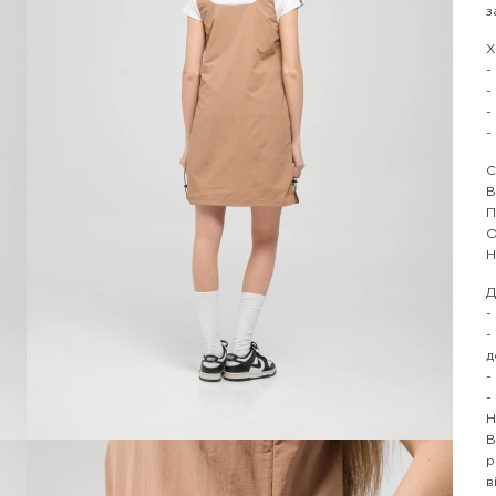
з
Х
-
-
-
-
С
В
П
О
Н
Д
-
-
д
-
-
Н
В
р
в