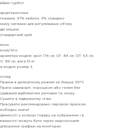
айвих турбот.
арактеристики:
 тканина: 97% нейлон, 3% спандекс
 знизу затяжки для регулювання об'єму
 дві кишені
 стандартний крій
езон:
есна/літо
араметри моделі: зріст 174 см; ОГ: 84 см; ОТ: 63 см;
С: 89 см, вага 51 кг
а моделі розмір S
огляд:
 Прання в делікатному режимі не більше 30°C
 Прати навиворіт, порошком або гелем без
одавання відбілюючих речовин та хлору.
 Сушити в підвішеному стані.
 Прасувати рекомендовано паровою праскою.
еобхідно знати!
ідмінності у кольорі товару на зображенні і в
еальності можуть бути через недосконале
ідтворення графіки на моніторах.