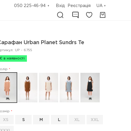
050 225-46-94
Вхід
Реєстрація
UA
Сарафан Urban Planet Sundrs Te
ртикул:
UP - 6755
Є в наявності
олір
озмір
XS
S
M
L
XL
XXL
XXXL