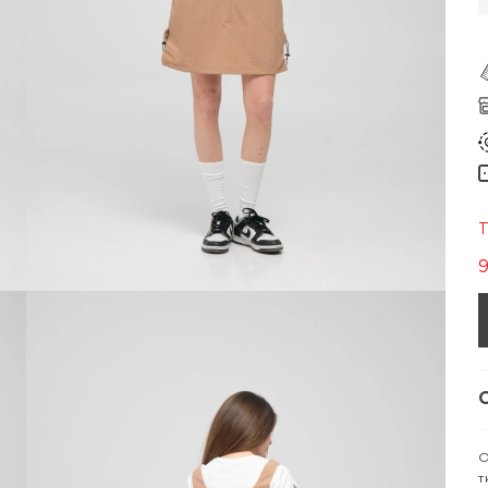
Т
О
т