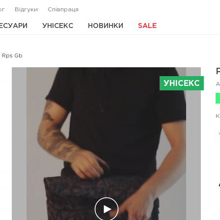
ог
Відгуки
Співпраця
ЕСУАРИ
УНІСЕКС
НОВИНКИ
SALE
4 Rps Gb
УНІСЕКС
А
К