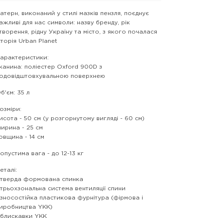
атерн, виконаний у стилі мазків пензля, поєднує
ажливі для нас символи: назву бренду, рік
творення, рідну Україну та місто, з якого почалася
сторія Urban Planet
арактеристики:
канина: поліестер Oxford 900D з
одовідштовхувальною поверхнею
б'єм: 35 л
озміри:
исота - 50 см (у розгорнутому вигляді - 60 см)
ирина - 25 см
овщина - 14 см
опустима вага - до 12-13 кг
еталі:
 тверда формована спинка
 трьохзональна система вентиляції спини
 зносостійка пластикова фурнітура (фірмова і
иробництва YKK)
 блискавки YKK