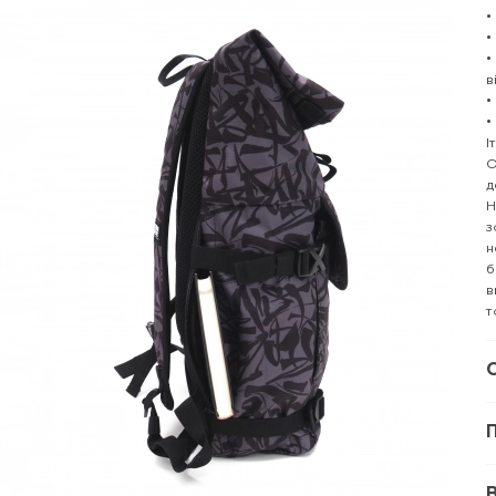
•
•
•
в
•
•
І
О
д
Н
з
н
б
в
т