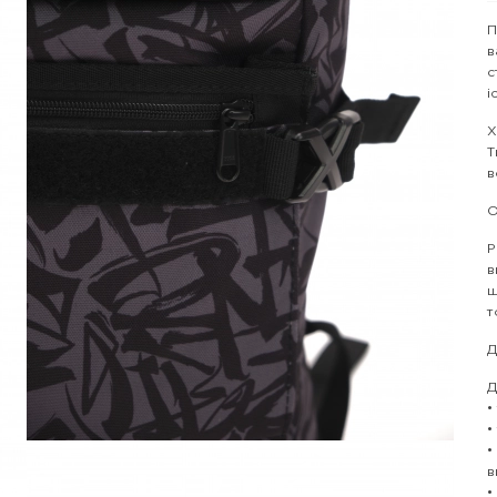
П
в
с
і
Х
Т
в
О
Р
в
ш
т
Д
Д
•
•
•
в
•