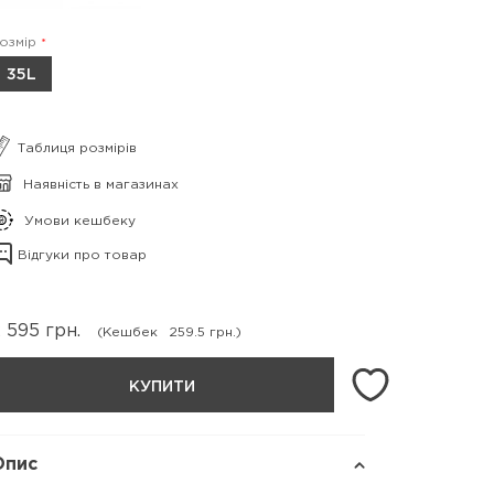
озмір
35L
Таблиця розмірів
Наявність в магазинах
Умови кешбеку
Відгуки про товар
 595
грн.
(Кешбек
259.5 грн.)
КУПИТИ
Опис