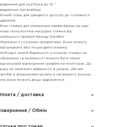
 відділення для ноутбука до 16 "
 відділення-органайзер
 бічний отвір для швидкого доступу до головного
ідділення
 бічні стяжки для зменшення навантажень на шви
 нова технологічна нагрудна стяжка від
талійського преміум бренду Duraflex
бережно з гострими предметами. Вони можуть
еформувати або пошкодити тканину
еобхідно знати! Відмінності у кольорі товару на
ображенні і в реальності можуть бути через
едосконале відтворення графіки на моніторах. До
раку не належать відмінності в узорах. Деталі
иробів із візерунками кроять із загального рулону,
ому вони можуть дещо відрізнятися.
Оплата / доставка
Повернення / Обмін
Відгуки про товар