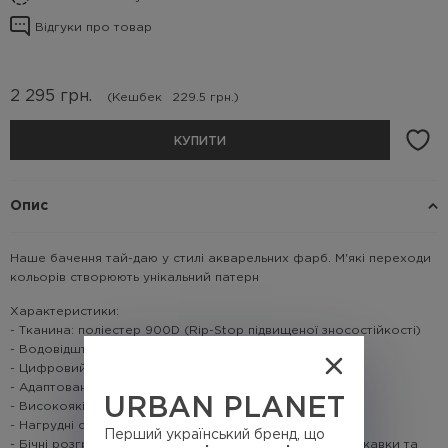
Відгуки про товар
2 295
грн.
(Кешбек
229.5 грн.)
КУПИТИ
Опис
Наше бачення тай-даю у стилі акварельних фарб. М'які переходи
кольорів створюють унікальний патерн
Характеристики:
- Тканина: поліестер 900D (Rip-Stop підвищеної зносостійкості)
- Водовідштовхувальна поверхня
- Цифровий зносостійкий друк
- Адаптовано кріплення та виходи для системи Hydro
URBAN PLANET
- Високоякісна фурнітура YKK
- Нагрудні стяжки з еластичним регулюванням
Перший український бренд, що
- Бічні розгрузки для зменшення навантаження на блискавки та