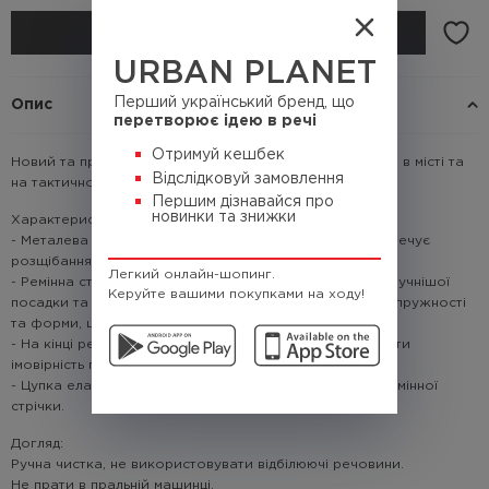
КУПИТИ
URBAN PLANET
Перший український бренд, що
Опис
перетворює ідею в речі
Отримуй кешбек
Новий та практичний ремінь для будь яких задач і цілей в місті та
Відслідковуй замовлення
на тактичному завданні.
Першим дізнавайся про
новинки та знижки
Характеристики:
- Металева пряжка з системою Fast release, що забезпечує
розщібання та защібання пряжки одним рухом.
Легкий онлайн-шопинг.
- Ремінна стрічка, що може розтягуватись, для більш зручнішої
Керуйте вашими покупками на ходу!
посадки та використання. При цьому не втрачає своєї пружності
та форми, ширина 4см, довжина 125 см.
- На кінці ременя вшито брендовану бірку, аби зменшити
імовірність пошкодження краю ременя.
- Цупка еластична резинка для утримання надлишку ремінної
стрічки.
Догляд:
Ручна чистка, не використовувати відбілюючі речовини.
Не прати в пральній машинці.