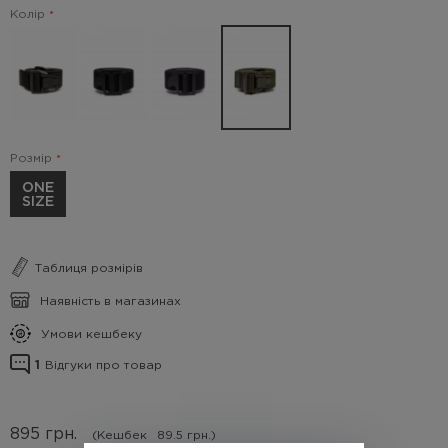
Колір
Розмір
ONE
SIZE
Таблиця розмірів
Наявність в магазинах
Умови кешбеку
1
Відгуки про товар
895
грн.
(Кешбек
89.5 грн.)