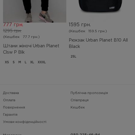
777 грн.
1595 грн.
1295 грн.
(Кешбек
159.5 грн.)
(Кешбек
77.7 грн.)
Рюкзак Urban Planet B10 All
Штани жіночі Urban Planet
Black
Clsw P Blk
25L
XS
S
M
L
XL
XXXL
Доставка
Публічна пропозиція
Оплата
Співпраця
Повернення
Кешбек
Гарантія
Умови конфіденційності