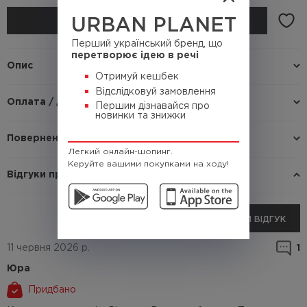
URBAN PLANET
КУПИТИ
Перший український бренд, що
перетворює ідею в речі
Опис
Отримуй кешбек
Відслідковуй замовлення
Оплата / доставка
Першим дізнавайся про
новинки та знижки
Повернення / Обмін
Легкий онлайн-шопинг.
Керуйте вашими покупками на ходу!
Відгуки про товар
ДОДАТИ ВІДГУК
11 червня 2026 р.
1
Юра
Придбано