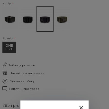
Колір
Розмір
ONE
SIZE
Таблиця розмірів
Наявність в магазинах
Умови кешбеку
1
Відгуки про товар
795
грн.
(Кешбек
79.5 грн.)