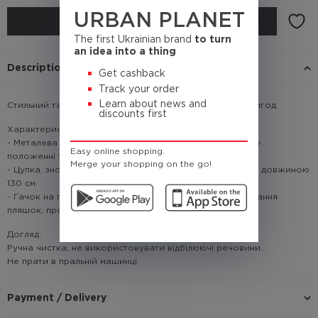
URBAN PLANET
BUY
The first Ukrainian brand
to turn
an idea into a thing
Description
Get cashback
Track your order
Learn about news and
Стильний та зручний ремінь для твого лайфстайлу і пригод.
discounts first
Характеристики:
- Металева пряжка з системою фіксації в комфортному
Easy online shopping.
положенні та з видавленими брендуваннями на пряжці.
Merge your shopping on the go!
- Цупка, зносостійка ремінна стрічка висотою 3,8 см та довжиною
130 см.
- Гачок на пряжці можна використовувати для відкривання
пляшок, проте можна пошкодити фарбу на ремені.
Догляд:
Ручна чистка, не використовувати відбілюючі речовини.
Не прати в пральній машинці.
Payment / Delivery