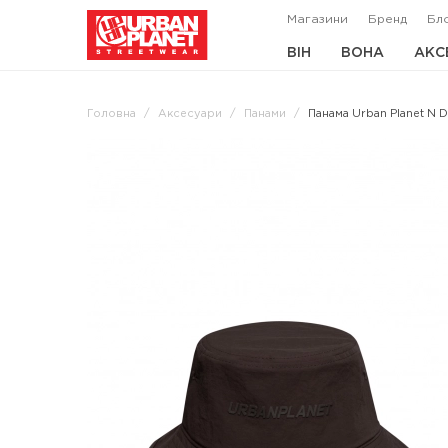
Магазини
Бренд
Бл
ВІН
ВОНА
АКС
Головна
Аксесуари
Панами
Панама Urban Planet N 