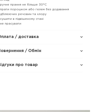
 ручне прання не більше 30°C
 прати порошком або гелем без додавання
ідбілюючих речовин та хлору
 сушити в підвішеному стані
 не прасувати
Оплата / доставка
Повернення / Обмін
Відгуки про товар