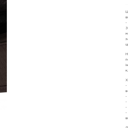
Ш
в
-
З
м
з
ц
Н
п
і
к
Х
-
в
-
-
-
-
в
Д