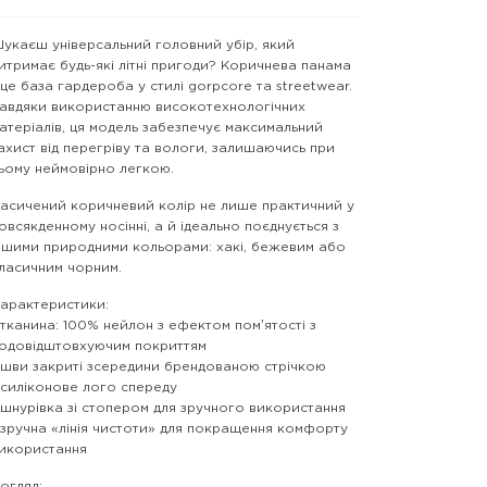
укаєш універсальний головний убір, який
итримає будь-які літні пригоди? Коричнева панама
 це база гардероба у стилі gorpcore та streetwear.
авдяки використанню високотехнологічних
атеріалів, ця модель забезпечує максимальний
ахист від перегріву та вологи, залишаючись при
ьому неймовірно легкою.
асичений коричневий колір не лише практичний у
овсякденному носінні, а й ідеально поєднується з
ншими природними кольорами: хакі, бежевим або
ласичним чорним.
арактеристики:
 тканина: 100% нейлон з ефектом помʼятості з
одовідштовхуючим покриттям
 шви закриті зсередини брендованою стрічкою
 силіконове лого спереду
 шнурівка зі стопером для зручного використання
 зручна «лінія чистоти» для покращення комфорту
икористання
огляд: