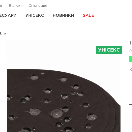
ог
Відгуки
Співпраця
ЕСУАРИ
УНІСЕКС
НОВИНКИ
SALE
Dbrwn
УНІСЕКС
А
К