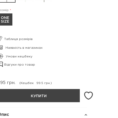
озмір
ONE
SIZE
Таблиця розмірів
Наявність в магазинах
Умови кешбеку
Відгуки про товар
995
грн.
(Кешбек
99.5 грн.)
КУПИТИ
Опис