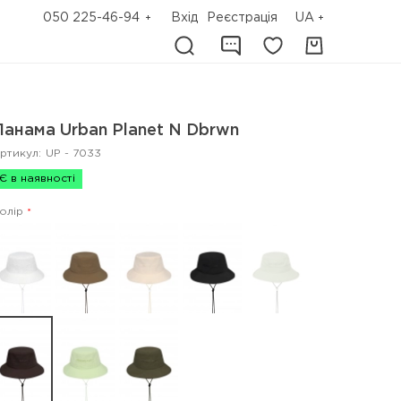
050 225-46-94
Вхід
Реєстрація
UA
Панама Urban Planet N Dbrwn
ртикул:
UP - 7033
Є в наявності
олір