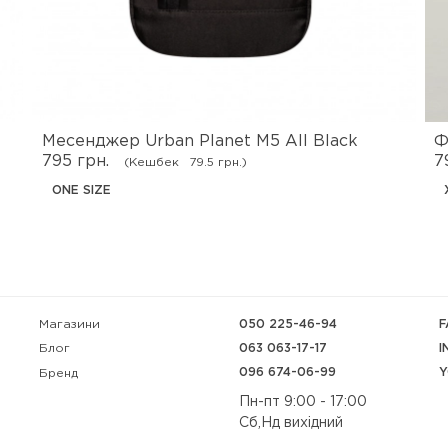
Месенджер Urban Planet M5 All Black
Ф
795 грн.
7
(Кешбек
79.5 грн.)
ONE SIZE
Магазини
050 225-46-94
F
063 063-17-17
I
Блог
096 674-06-99
Y
Бренд
Пн-пт 9:00 - 17:00
Сб,Нд вихідний