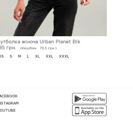
утболка жіноча Urban Planet Blk
Месендж
95 грн.
895 грн.
(Кешбек
79.5 грн.)
XS
S
M
L
XL
XXL
XXXL
ONE SIZE
ACEBOOK
NSTAGRAM
OUTUBE