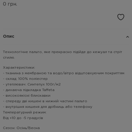
0
грн.
Опис
Технологічне пальто, яке прекрасно підійде до кежуал та стріт
стилю.
Характеристики:
- тканина з мембраною та водо/вітро відштовхуючим покриттям
- склад: 100% поліестер
- утеплювач: Синтепух 100г/м2
- дихаюча підкладка Taffeta
- високоякісні блискавки
- спереду дві кишені в нижній частині пальто
- внутрішня кишеня для дрібниць або телефону
Температурний режим:
Від +10 до -5 градусів
Сезон: Осінь/Весна