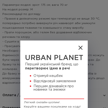
Параметри моделі: зріст: 175 см; вага 70 кг
На моделі розмір: М
Рекомендації по догляду:
- Прання в делікатному режимі при температурі не вище 30 °C,
попередньо потрібно вивернути річ навиворіт аби уникнути
пошкодження тканини та зовнішнього стану виробу
- Прати порошком, або гелем без додавання відбілюючих
речовин та хлору
- Сушити в підвішеному стані
- Прасувати тільки паровою праскою
Необхідно знати!
Відмінності у кольорі товару на зображенні і в реальності можуть
URBAN PLANET
бути через недосконале відтворення графіки на моніторах. До
Перший український бренд, що
браку та повернення не належать відмінності у відтінках та
перетворює ідею в речі
кольорах.
До браку не належать відмінності в узорах. Деталі виробів із
Отримуй кешбек
візерунками кроять із загального рулону, тому вони можуть дещо
Відслідковуй замовлення
відрізнятися.
Першим дізнавайся про
новинки та знижки
Оплата / доставка
Легкий онлайн-шопинг.
Керуйте вашими покупками на ходу!